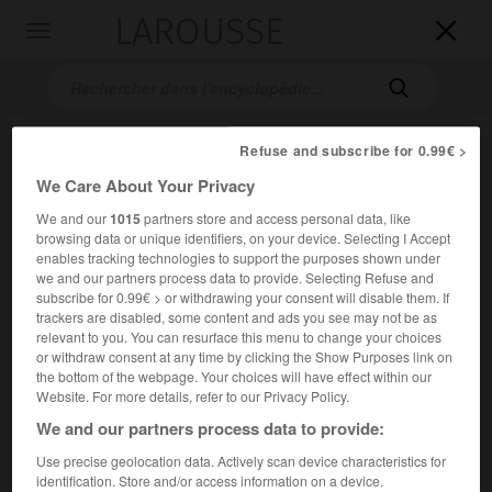
LAROUSSE

Toggle
navigation

Refuse and subscribe for 0.99€ >
We Care About Your Privacy
We and our
1015
partners store and access personal data, like
browsing data or unique identifiers, on your device. Selecting I Accept
enables tracking technologies to support the purposes shown under
we and our partners process data to provide. Selecting Refuse and
Accueil
>
Encyclopédie [litterature]
>
Penco Slavejkov
subscribe for 0.99€ > or withdrawing your consent will disable them. If
trackers are disabled, some content and ads you see may not be as
Penco
Slavejkov
relevant to you. You can resurface this menu to change your choices
or withdraw consent at any time by clicking the Show Purposes link on
the bottom of the webpage. Your choices will have effect within our
Website. For more details, refer to our Privacy Policy.
We and our partners process data to provide:
Cet article est extrait de l'ouvrage Larousse « Dictionnaire
mondial des littératures ».
Use precise geolocation data. Actively scan device characteristics for
identification. Store and/or access information on a device.
Écrivain bulgare (Trjavna 1866 – Brunate, près du lac de