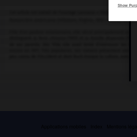
Show Pur
Cet article est extrait de l'ouvrage Larousse « Dictionnaire mondi
Romancière américaine (Hillsboro, Virginie, 1892 – Danby, Vermont
Fille d'un pasteur missionnaire, elle vécut principalement en C
distinguent
la Terre chinoise
(1931) et
la Famille dispersée
(1935
de ses parents. Dès 1936, elle avait tenté d'intéresser les Am
encore en 1971. Très populaires, ses romans présentent une visi
peu connu de l'Occident et dont Buck évoque la culture, avec tact
Applications mobiles
Index
Mentions légal