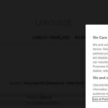
LAROUSSE
We Care 
LANGUE FRANÇAISE
BILINGUES
FLA
We and ou
device. Sel
partners pr
will disabl
can resurfa
Purposes li
details, ref
We and o
Accueil
>
Encyclopédie [litterature]
>
Pearl Buck
Use precise 
information
audience r
Pearl
Buck
List of Par
née
Sydenstricker