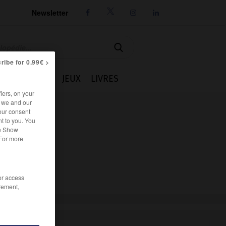
Newsletter




ribe for 0.99€ >
IE
CUISINE
JEUX
LIVRES
iers, on your
r we and our
our consent
t to you. You
he Show
 For more
/or access
rement,