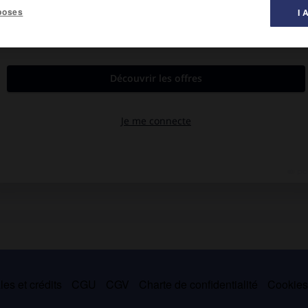
poses
I 
al des littératures ».
, 1973).
hine. Dans une œuvre immense, qui reçut le prix Nobel (1938), se
).
L'Ange combattant
(1936) et
l'Exilée
(1936) sont des biographies
éricains à la Chine ;
la Chine telle que je la vois
en témoignait
on très nouvelle à l'époque d'un pays qui restait mystérieux et
 et justesse.
es et crédits
CGU
CGV
Charte de confidentialité
Cookie