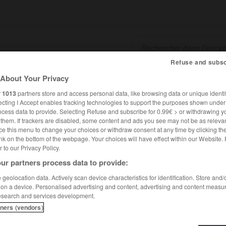
Refuse and subsc
About Your Privacy
SHCARDS
TRADUCTEUR
CONJUGATEUR
ENCYCLOPÉD
r
1013
partners store and access personal data, like browsing data or unique identif
ecting I Accept enables tracking technologies to support the purposes shown unde
ocess data to provide. Selecting Refuse and subscribe for 0.99€ > or withdrawing y
e them. If trackers are disabled, some content and ads you see may not be as relevan
ce this menu to change your choices or withdraw consent at any time by clicking t
nk on the bottom of the webpage. Your choices will have effect within our Website.
er to our Privacy Policy.
ur partners process data to provide:
geolocation data. Actively scan device characteristics for identification. Store and
 on a device. Personalised advertising and content, advertising and content measu
esearch and services development.
tners (vendors)