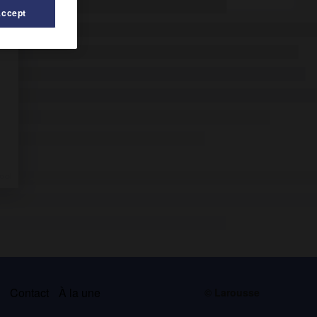
Accept
s
Contact
À la une
© Larousse