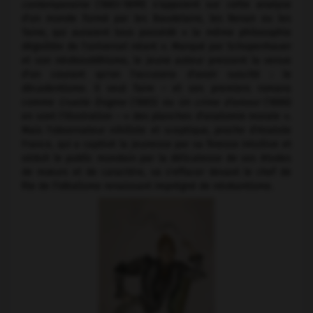
contemporaine
(1883-1899) s'appuient sur cette analyse
d'un monde formé par les Baudelaire, les Renan ou les
Taine, qui auraient tous possédé « la même philosophie
dégoûtée de l'universel néant ». Marqué par Schopenhauer
et son néobouddhisme, le jeune auteur pressent la venue
d'un courant qu'on l'accusera d'avoir suscité : le
décadentisme. Il veut faire – et ses premiers romans
comme
Cruelle Énigme
(1885) ou
Un crime d'amour
(1886)
en sont l'illustration – « des planches d'anatomie morale ».
Mais l'observateur nihiliste et sceptique, proche d'Anatole
France, qui a captivé la jeunesse par sa finesse intuitive et
séduit le public mondain par la délicatesse de ses études
de mœurs et de caractère, va s'effacer devant le chef de
file de l'idéalisme renaissant imprégné de néokantisme.