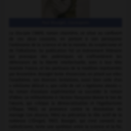
Paul Bourget,
Cosmopolis
Le Disciple
(1889), roman charnière, se situe au confluent
de ces deux courants, en portant à son paroxysme
l'antinomie de la science et de la morale, du scepticisme et
de l'idéalisme. Sa publication fut un événement littéraire
qui provoqua des polémiques où s'affrontèrent les
défenseurs de la liberté intellectuelle, avec à leur tête
Anatole France, et les partisans de la tradition représentés
par Brunetière. Bourget tente d'exorciser, en jetant sur elles
l'anathème, ses diverses tentations, aussi bien celle d'un
« nihilisme délicat », que celle de cet « égotisme absolu ».
Au roman d'analyse expérimental va succéder le roman
d'idées. Le militantisme à
l'Action française
donne le ton de
l'œuvre, qui critique la démocratisation et l'égalitarisme
(
l'Étape,
1902), se prononce contre la dissolution du
mariage (
Un divorce,
1904) ou préconise le rôle actif de la
noblesse (
l'Émigré,
1907). Bourget, qui s'est converti au
catholicisme, tente une synthèse entre la science et la foi,