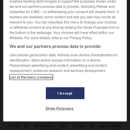
enables tracking technologies to support the purposes shown under
we and our partners process data to provide. Selecting Refuse and
subscribe for 0.99€ > or withdrawing your consent will disable them. If
trackers are disabled, some content and ads you see may not be as
relevant to you. You can resurface this menu to change your choices
or withdraw consent at any time by clicking the Show Purposes link on
the bottom of the webpage. Your choices will have effect within our
Website. For more details, refer to our Privacy Policy.
We and our partners process data to provide:
Use precise geolocation data. Actively scan device characteristics for
identification. Store and/or access information on a device.
Personalised advertising and content, advertising and content
measurement, audience research and services development.
Paul Bourget
List of Partners (vendors)
Après avoir subi l'influence du Parnasse, Bourget deviendra
célèbre pour sa réflexion sur sa propre impuissance
I Accept
poétique. Il s'interroge sur la difficulté de faire œuvre de
novateur : elle tiendrait à une sorte d'« intoxication
Show Purposes
littéraire » qui l'aurait « empêché de vivre sa vie à lui ».
Bourget va donc s'attacher aux causes de ce
désenchantement stérile qui le frappe en même temps que
toute sa génération. Les
Essais de psychologie