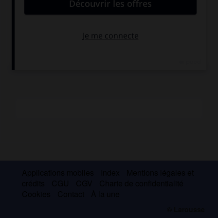
de Dostoïevski ou de Leskov sont originaux par leur
procédé, entre imitation et parodie. Progressivement écarté
de la publication après la révolution, dans laquelle il ne
voit que violence, Kouzmine survit grâce à des traductions
et meurt dans une extrême pauvreté.
Applications mobiles
Index
Mentions légales et
crédits
CGU
CGV
Charte de confidentialité
Cookies
Contact
À la une
© Larousse