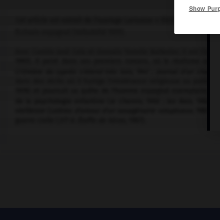
Show Pur
Cet article est extrait de l'ouvrage Larousse « Dictionnaire mondi
Écrivain espagnol (Valladolid 1920).
Avec Camilo José Cela et Gonzalo Torente Ballester, il est l'un
1993). Il peint dans ses premiers romans, où le réalisme se te
(
l'Ombre du cyprès s'étend très loin,
1947
; Journal d'un chasseu
dans des récits où il fustige l'intolérance religieuse ou politiqu
1978) et poursuit sa quête de l'homme espagnol exemplaire, hérit
de la psychologie enfantine (
le Chemin,
1950 ;
les Rats,
1962), u
vieillesse (
Lettres d'amour d'un sexagénaire voluptueux,
1983) et
guerre civile (
377 A. Étoffe de héros,
1987).