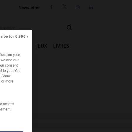
Newsletter




ribe for 0.99€ >
IE
CUISINE
JEUX
LIVRES
iers, on your
r we and our
our consent
t to you. You
he Show
 For more
/or access
rement,