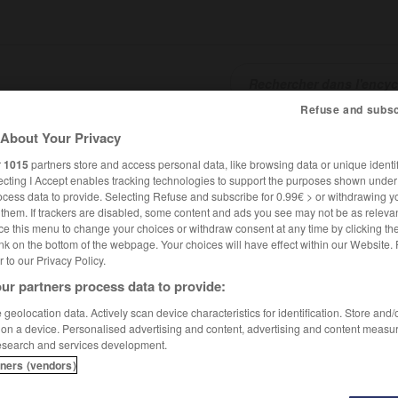
Refuse and subsc
About Your Privacy
SHCARDS
TRADUCTEUR
CONJUGATEUR
ENCYCLOPÉD
r
1015
partners store and access personal data, like browsing data or unique identif
ecting I Accept enables tracking technologies to support the purposes shown unde
ocess data to provide. Selecting Refuse and subscribe for 0.99€ > or withdrawing y
e them. If trackers are disabled, some content and ads you see may not be as relevan
ce this menu to change your choices or withdraw consent at any time by clicking t
nk on the bottom of the webpage. Your choices will have effect within our Website.
er to our Privacy Policy.
ur partners process data to provide:
geolocation data. Actively scan device characteristics for identification. Store and
 on a device. Personalised advertising and content, advertising and content measu
esearch and services development.
tners (vendors)