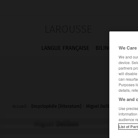
LAROUSSE
We Care 
LANGUE FRANÇAISE
BILINGUES
FLA
We and ou
device. Sel
partners pr
will disabl
can resurfa
Purposes li
details, ref
We and o
Accueil
>
Encyclopédie [litterature]
>
Miguel Delibes
Use precise 
information
audience r
Miguel
Delibes
List of Par