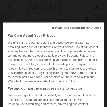
LAROUSSE

Toggle
navigation

Refuse and subscribe for 0.99€ >
We Care About Your Privacy
We and our
1013
partners store and access personal data, like
browsing data or unique identifiers, on your device. Selecting I Accept
enables tracking technologies to support the purposes shown under
we and our partners process data to provide. Selecting Refuse and
subscribe for 0.99€ > or withdrawing your consent will disable them. If
Accueil
>
Encyclopédie [litterature]
>
Mati Unt
trackers are disabled, some content and ads you see may not be as
relevant to you. You can resurface this menu to change your choices
Mati
Unt
or withdraw consent at any time by clicking the Show Purposes link on
the bottom of the webpage. Your choices will have effect within our
Website. For more details, refer to our Privacy Policy.
We and our partners process data to provide:
Cet article est extrait de l'ouvrage Larousse « Dictionnaire
Use precise geolocation data. Actively scan device characteristics for
mondial des littératures ».
identification. Store and/or access information on a device.
Personalised advertising and content, advertising and content
Écrivain estonien (Linnamäe 1944).