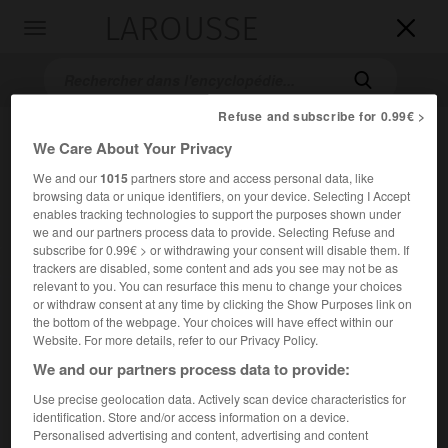
LAROUSSE

Toggle
navigation

Refuse and subscribe for 0.99€ >
We Care About Your Privacy
We and our
1015
partners store and access personal data, like
browsing data or unique identifiers, on your device. Selecting I Accept
enables tracking technologies to support the purposes shown under
we and our partners process data to provide. Selecting Refuse and
subscribe for 0.99€ > or withdrawing your consent will disable them. If
Accueil
>
Encyclopédie [litterature]
>
Martial
trackers are disabled, some content and ads you see may not be as
relevant to you. You can resurface this menu to change your choices
Martial
or withdraw consent at any time by clicking the Show Purposes link on
the bottom of the webpage. Your choices will have effect within our
en lat.
Marcus Valerius Martialis
Website. For more details, refer to our Privacy Policy.
We and our partners process data to provide:
Cet article est extrait de l'ouvrage Larousse « Dictionnaire
Use precise geolocation data. Actively scan device characteristics for
mondial des littératures ».
identification. Store and/or access information on a device.
Personalised advertising and content, advertising and content
Poète latin (Bilbilis, Espagne, v. 40 – id. v. 104).