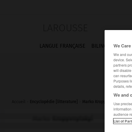
LAROUSSE
We Care 
LANGUE FRANÇAISE
BILINGUES
FLA
We and ou
device. Sel
partners pr
will disabl
can resurfa
Purposes li
details, ref
We and o
Accueil
>
Encyclopédie [litterature]
>
Marko Kropyvnytskyï
Use precise 
information
audience r
Marko
Kropyvnytskyï
List of Par