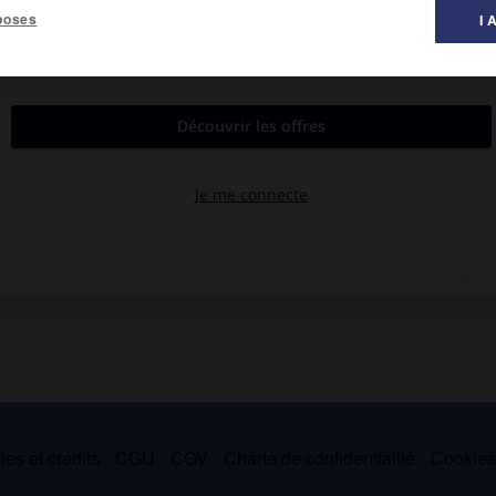
poses
I 
al des littératures ».
niennes, qui nous offre un tableau complet de la vie paysanne
dramatique comporte plus de 40 pièces : mélodrames, comédies,
comédie fantastique (1895), ou
Un diplôme d'honneur perdu,
ux (
Olessia,
1891), il se rattache au courant populiste. Il est le
es et crédits
CGU
CGV
Charte de confidentialité
Cookie