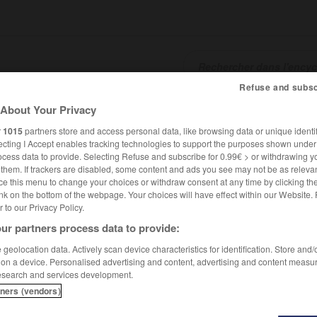
Refuse and subsc
About Your Privacy
SHCARDS
TRADUCTEUR
CONJUGATEUR
ENCYCLOPÉD
r
1015
partners store and access personal data, like browsing data or unique identif
ecting I Accept enables tracking technologies to support the purposes shown unde
ocess data to provide. Selecting Refuse and subscribe for 0.99€ > or withdrawing y
e them. If trackers are disabled, some content and ads you see may not be as relevan
ce this menu to change your choices or withdraw consent at any time by clicking t
nk on the bottom of the webpage. Your choices will have effect within our Website.
er to our Privacy Policy.
ur partners process data to provide:
geolocation data. Actively scan device characteristics for identification. Store and
 on a device. Personalised advertising and content, advertising and content measu
esearch and services development.
tners (vendors)