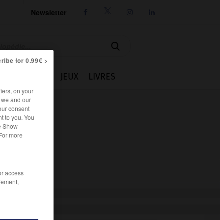
Newsletter




ribe for 0.99€ >
IE
CUISINE
JEUX
LIVRES
iers, on your
r we and our
our consent
t to you. You
he Show
 For more
/or access
rement,