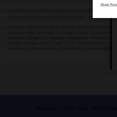
Show Pur
Cet article est extrait de l'ouvrage Larousse « Dictionnaire mondi
Auteur dramatique ukrainien (Bejbaïraki 1840 – Kharkiv 1910).
Son œuvre dramatique est un véritable miroir des mœurs ukrai
(
Trop tard,
1882 ;
le Requin ou l'araignée,
1882). Sa production 
opérettes comiques et quelques adaptations, notamment
Viï,
opérette comique d'après Gogol (1897). Dans ses drames socia
fondateur du premier théâtre professionnel en Ukraine (1882).
Applications mobiles
Index
Mentions légal