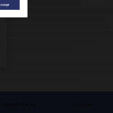
Accept
s
Contact
À la une
© Larousse