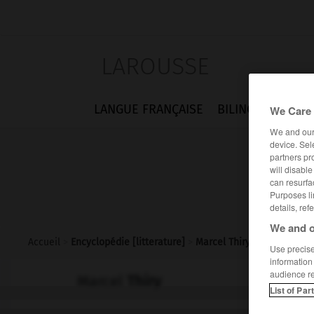
LAROUSSE
LANGUE FRANÇAISE
BILINGUES
FLA
We Care 
We and ou
device. Sel
partners pr
will disabl
can resurfa
Purposes li
details, ref
We and o
Accueil
>
Encyclopédie [litterature]
>
Marcel Thiry
Use precise 
information
audience r
Marcel
Thiry
List of Par