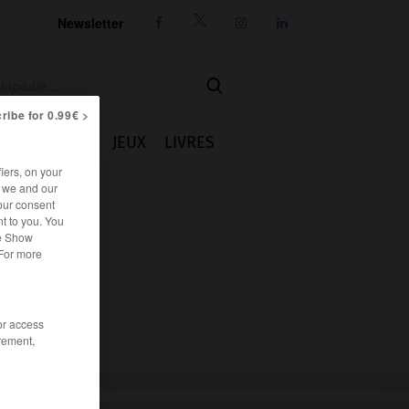
Newsletter




ribe for 0.99€ >
IE
CUISINE
JEUX
LIVRES
iers, on your
r we and our
our consent
t to you. You
he Show
 For more
/or access
rement,