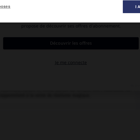
poses
I 
al des littératures ».
.
s autos-canons en Russie et rejoint la Belgique par la Sibérie et
aliste. Il fait ensuite son droit, à Liège, pour entrer dans les
;
Plongeantes Proues,
1925 ;
l'Enfant prodigue,
1927) sont marqués
ntissement de noms de villes, de lieux, de rivières (Vancouver,
tique y fonde une sorte de classicisme de l'héritage symboliste.
34), inaugurant un lyrisme de l'immanence où s'inscrivent les
évolte contre la condition quotidienne des
Marchands
(1936), sa
ngage (
Âges,
1950 ;
Vie Poésie,
1961 ;
le Jardin fixe,
1969 ;
l'Égo des
 la révolte contre la condition humaine et contre le temps. Par sa
 nouvelles, contes et récits (
Échec au temps,
1945 ;
Nouvelles du
'apparentent à la veine du réalisme magique.