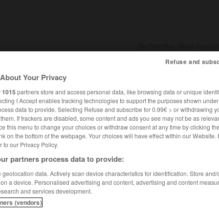
Refuse and subsc
SHCARDS
TRADUCTEUR
CONJUGATEUR
ENCYCLOPÉD
About Your Privacy
r
1015
partners store and access personal data, like browsing data or unique identif
ecting I Accept enables tracking technologies to support the purposes shown unde
ocess data to provide. Selecting Refuse and subscribe for 0.99€ > or withdrawing y
e them. If trackers are disabled, some content and ads you see may not be as relevan
ce this menu to change your choices or withdraw consent at any time by clicking t
nk on the bottom of the webpage. Your choices will have effect within our Website.
er to our Privacy Policy.
ur partners process data to provide:
geolocation data. Actively scan device characteristics for identification. Store and
 on a device. Personalised advertising and content, advertising and content measu
esearch and services development.
tners (vendors)