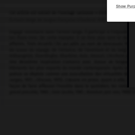
Show Pur
Cet article est extrait de l'ouvrage Larousse « Dictionnaire mondi
Écrivain belge de langue française (Charleroi 1897 – Fraiture 1977)
Engagé volontaire dans l'armée belge, il participe à l'odyssée de
les États-Unis. De cette équipée il se fera plus tard le mémori
affaires. Trois recueils (
Toi qui pâlis au nom de Vancouver,
1924 
du sceau du voyage, de l'errance, de l'aventure et du long rete
Arkhangelsk, Elverdinghe, Kharbine, Asie, Amour). L'écriture poé
Une deuxième inspiration s'amorce avec
Statue de fatigue
(19
éléments les plus voyants du monde contemporain. Après une r
poésie se déploie comme une auscultation des virtualités du la
neiges,
1972 ;
l'Encore,
1975). L'œuvre en prose, quant à elle, dit
façon de faire affleurer l'insolite dans le quotidien, les romans,
grand possible,
1960 ;
Voie lactée,
1961 ;
Nondum jam non,
1966) s