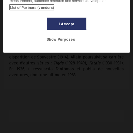
measurement, audience research and services development.
List of Partners (vendors)
Introduit dans le journalisme par Pierre Souvestre, il fit
paraître avec lui un roman-feuilleton,
le Rour,
dans
l'Auto
(1909). Tous deux créèrent en 1911 le personnage de
I Accept
Fantômas,
dont les aventures parurent pendant deux ans
dans une série de trente-deux volumes, que les
Show Purposes
surréalistes admireront et qui unissent le style du roman
noir à celui du roman policier. D'autres feuilletons comme
Naz en l'air
(1912-1913) eurent moins de succès. Après la
disparition de Souvestre (1914), Allain poursuivit sa carrière
avec d'autres séries :
Tigris
(1928-1949),
Fatala
(1930-1931).
En 1926, il ressuscita Fantômas et publia de nouvelles
aventures, dont une ultime en 1963.