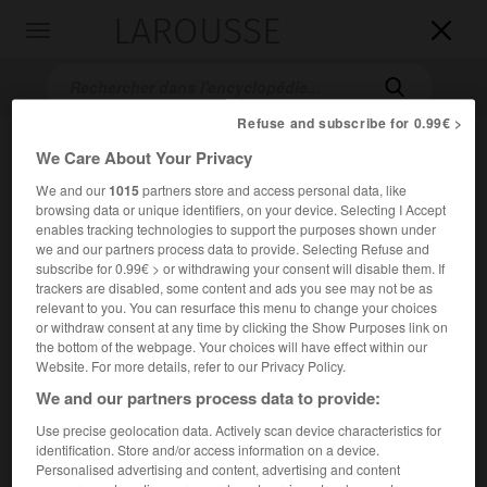
LAROUSSE

Toggle
navigation

Refuse and subscribe for 0.99€ >
We Care About Your Privacy
We and our
1015
partners store and access personal data, like
browsing data or unique identifiers, on your device. Selecting I Accept
enables tracking technologies to support the purposes shown under
we and our partners process data to provide. Selecting Refuse and
subscribe for 0.99€ > or withdrawing your consent will disable them. If
Accueil
>
Encyclopédie [litterature]
>
Marcel Allain
trackers are disabled, some content and ads you see may not be as
relevant to you. You can resurface this menu to change your choices
or withdraw consent at any time by clicking the Show Purposes link on
Marcel
Allain
the bottom of the webpage. Your choices will have effect within our
Website. For more details, refer to our Privacy Policy.
We and our partners process data to provide:
Use precise geolocation data. Actively scan device characteristics for
Cet article est extrait de l'ouvrage Larousse « Dictionnaire
identification. Store and/or access information on a device.
mondial des littératures ».
Personalised advertising and content, advertising and content
Écrivain français (Paris 1885 – Saint-Germain-en-Laye 1969).