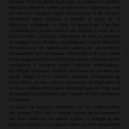
Cordoue (1626) et meurt à peu près au moment où paraît à
Madrid la première édition de ses œuvres
(Œuvres en vers
de l'Homère espagnol).
Objet d'admirations et de critiques
également vives, Góngora a changé le cours de la
littérature espagnole. La mode du gongorisme a pu être
considérée par certains comme une maladie à cause de sa
nature propre : virtuosité, raffinement du style, éclatement
du langage (imité du latin, compliqué par l'emploi abondant
d'inversions et de nombreuses ruptures de construction),
entassement des métaphores démultipliant le sens initial
d'une image jusqu'à la rendre énigmatique, utilisation d'une
symbolique à plusieurs degrés (biblique, mythologique,
héraldique, historique) rendant nécessaire un commentaire
érudit. Malgré tout, les jésuites testaient l'intelligence de
leurs élèves en leur faisant commenter le
Polyphème
et
ses plus célèbres détracteurs (Quevedo, Lope de Vega, Juan
de Jáuregui) succombèrent aux charmes de ses innovations
techniques.
La poésie de Góngora, réhabilitée par les jeunes poètes
des années 1920, crée à chaque instant, dans l'innocence
des mots retrouvés, son propre espace. Le langage de ses
pièces « extrêmes » se déploie selon un ordre proprement