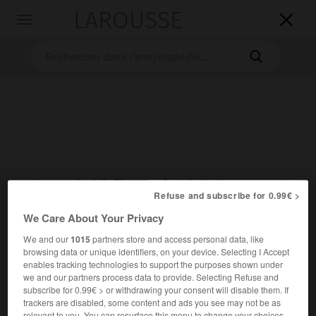
LAROUSSE

Toggle
navigation

Accueil
>
Encyclopédie [litterature]
>
Luis de Góngora y Argote
Refuse and subscribe for 0.99€ >
Luis de
Góngora y Argote
We Care About Your Privacy
We and our
1015
partners store and access personal data, like
browsing data or unique identifiers, on your device. Selecting I Accept
enables tracking technologies to support the purposes shown under
we and our partners process data to provide. Selecting Refuse and
Cet article est extrait de l'ouvrage Larousse « Dictionnaire
subscribe for 0.99€ > or withdrawing your consent will disable them. If
mondial des littératures ».
trackers are disabled, some content and ads you see may not be as
Poète espagnol (Cordoue 1561 – id. 1627).
relevant to you. You can resurface this menu to change your choices