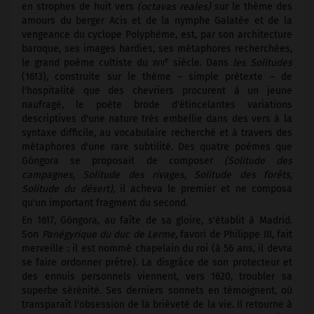
en strophes de huit vers
(octavas reales)
sur le thème des
amours du berger Acis et de la nymphe Galatée et de la
vengeance du cyclope Polyphème, est, par son architecture
baroque, ses images hardies, ses métaphores recherchées,
e
le grand poème cultiste du
xvii
siècle. Dans
les Solitudes
(1613), construite sur le thème – simple prétexte – de
l'hospitalité que des chevriers procurent à un jeune
naufragé, le poète brode d'étincelantes variations
descriptives d'une nature très embellie dans des vers à la
syntaxe difficile, au vocabulaire recherché et à travers des
métaphores d'une rare subtilité. Des quatre poèmes que
Góngora se proposait de composer
(Solitude des
campagnes, Solitude des rivages, Solitude des forêts,
Solitude du désert),
il acheva le premier et ne composa
qu'un important fragment du second.
En 1617, Góngora, au faîte de sa gloire, s'établit à Madrid.
Son
Panégyrique du duc de Lerme,
favori de Philippe III, fait
merveille : il est nommé chapelain du roi (à 56 ans, il devra
se faire ordonner prêtre). La disgrâce de son protecteur et
des ennuis personnels viennent, vers 1620, troubler sa
superbe sérénité. Ses derniers sonnets en témoignent, où
transparaît l'obsession de la brièveté de la vie. Il retourne à