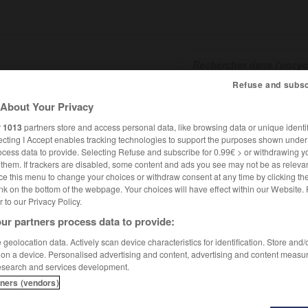
Refuse and subsc
About Your Privacy
SHCARDS
TRADUCTEUR
CONJUGATEUR
ENCYCLOPÉD
r
1013
partners store and access personal data, like browsing data or unique identif
ecting I Accept enables tracking technologies to support the purposes shown unde
ocess data to provide. Selecting Refuse and subscribe for 0.99€ > or withdrawing y
e them. If trackers are disabled, some content and ads you see may not be as relevan
ce this menu to change your choices or withdraw consent at any time by clicking t
nk on the bottom of the webpage. Your choices will have effect within our Website.
er to our Privacy Policy.
ur partners process data to provide:
geolocation data. Actively scan device characteristics for identification. Store and
 on a device. Personalised advertising and content, advertising and content measu
esearch and services development.
tners (vendors)