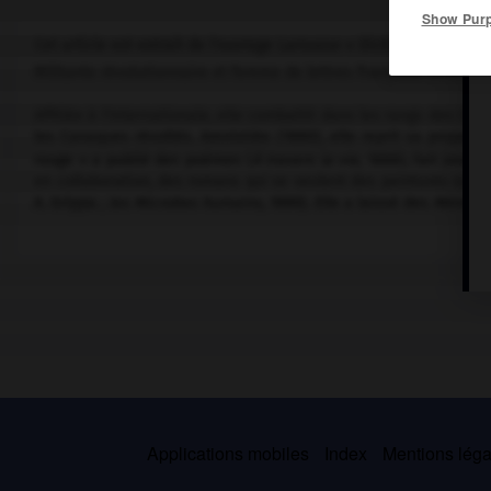
Show Pur
Cet article est extrait de l'ouvrage Larousse « Dictionnaire mondi
Militante révolutionnaire et femme de lettres française (Vroncou
Affiliée à l'Internationale, elle combattit dans les rangs des C
les Canaques révoltés. Amnistiée (1880), elle reprit sa propaga
rouge » a publié des poèmes (
À travers la vie,
1888), fait jouer
en collaboration, des romans qui se veulent des peintures socia
A. Grippa ;
les Microbes humains,
1886). Elle a laissé des
Mémoir
Applications mobiles
Index
Mentions légal