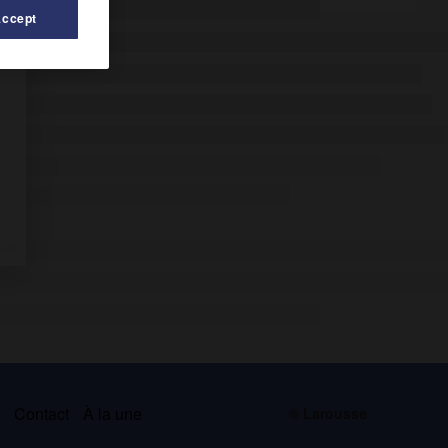
Accept
s
Contact
À la une
© Larousse