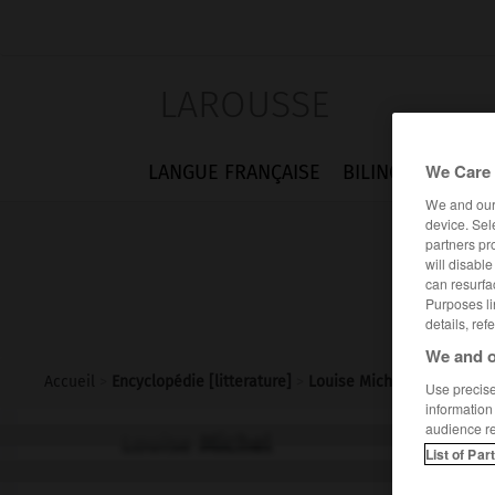
LAROUSSE
We Care 
LANGUE FRANÇAISE
BILINGUES
FLA
We and ou
device. Sel
partners pr
will disabl
can resurfa
Purposes li
details, ref
We and o
Accueil
>
Encyclopédie [litterature]
>
Louise Michel
Use precise 
information
audience r
Louise
Michel
List of Par