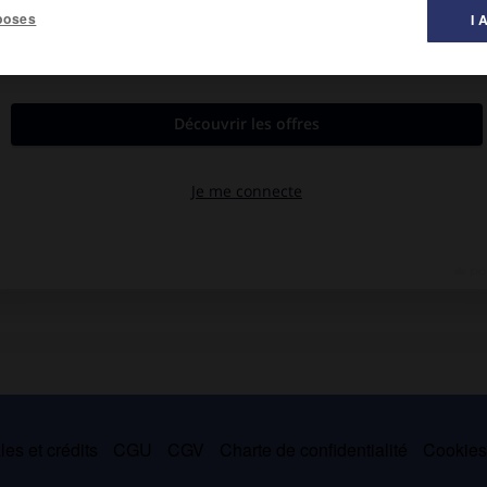
poses
I 
al des littératures ».
rt-la-Côte, Haute-Marne, 1830 – Marseille 1905).
ommunards et fut déportée en Nouvelle-Calédonie, où elle soutient
nde révolutionnaire et fut plusieurs fois condamnée. La « Vierge
 deux drames (
Nadine,
1882 ;
le Coq rouge,
1883), et écrit, souvent
les (
la Misère,
1881, avec J. Guêtré ;
la Fille du peuple,
1883, avec
es
(1886-1889).
es et crédits
CGU
CGV
Charte de confidentialité
Cookie