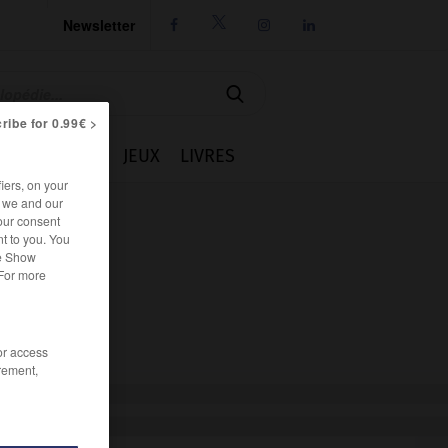
Newsletter




ribe for 0.99€ >
IE
CUISINE
JEUX
LIVRES
iers, on your
r we and our
our consent
t to you. You
he Show
 For more
/or access
rement,