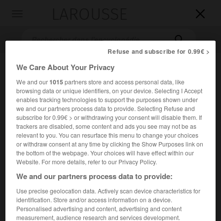
LAROUSSE

Toggle
navigation

Refuse and subscribe for 0.99€ >
We Care About Your Privacy
We and our
1015
partners store and access personal data, like
browsing data or unique identifiers, on your device. Selecting I Accept
enables tracking technologies to support the purposes shown under
we and our partners process data to provide. Selecting Refuse and
subscribe for 0.99€ > or withdrawing your consent will disable them. If
trackers are disabled, some content and ads you see may not be as
Accueil
>
Encyclopédie [litterature]
>
Louis Ménard
relevant to you. You can resurface this menu to change your choices
or withdraw consent at any time by clicking the Show Purposes link on
Louis
Ménard
the bottom of the webpage. Your choices will have effect within our
Website. For more details, refer to our Privacy Policy.
We and our partners process data to provide:
Use precise geolocation data. Actively scan device characteristics for
Cet article est extrait de l'ouvrage Larousse « Dictionnaire
identification. Store and/or access information on a device.
mondial des littératures ».
Personalised advertising and content, advertising and content
measurement, audience research and services development.
Savant et écrivain français (Paris 1822 – id. 1901).