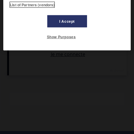
List of Partners (vendors)
De cet auteur éclectique, qui s'est intéressé à la science, à
la linguistique (
Science du langage,
1867), à l'histoire des
I Accept
religions (
Hermès Trismégiste,
1866 ;
Études sur les origines
du christianisme,
1894) sans jamais négliger ses recherches
poétiques (
Poèmes,
1855 ;
Fleurs de toutes saisons,
1877),
Show Purposes
on retiendra surtout les
Rêveries d'un païen mystique
(1876), qui tentent une synthèse du christianisme et du
polythéisme antique, et firent de lui l'une des références
des parnassiens.