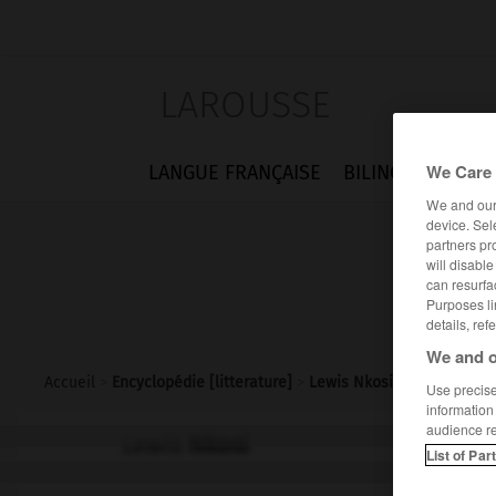
LAROUSSE
We Care 
LANGUE FRANÇAISE
BILINGUES
FLA
We and ou
device. Sel
partners pr
will disabl
can resurfa
Purposes li
details, ref
We and o
Accueil
>
Encyclopédie [litterature]
>
Lewis Nkosi
Use precise 
information
audience r
Lewis
Nkosi
List of Par