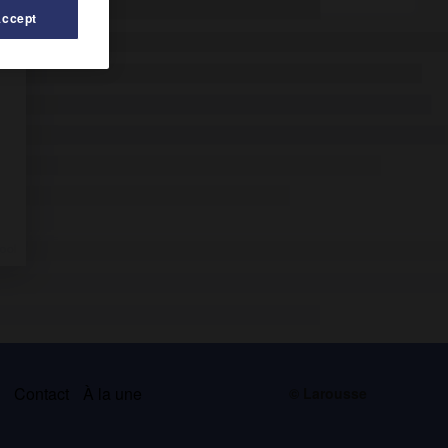
Accept
s
Contact
À la une
© Larousse