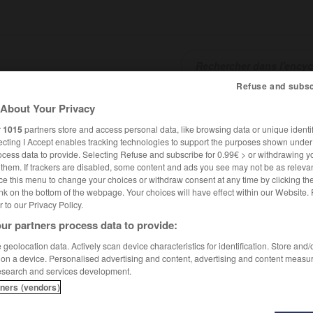
Refuse and subsc
About Your Privacy
SHCARDS
TRADUCTEUR
CONJUGATEUR
ENCYCLOPÉD
r
1015
partners store and access personal data, like browsing data or unique identif
ecting I Accept enables tracking technologies to support the purposes shown unde
ocess data to provide. Selecting Refuse and subscribe for 0.99€ > or withdrawing y
e them. If trackers are disabled, some content and ads you see may not be as relevan
ce this menu to change your choices or withdraw consent at any time by clicking t
nk on the bottom of the webpage. Your choices will have effect within our Website.
er to our Privacy Policy.
ur partners process data to provide:
geolocation data. Actively scan device characteristics for identification. Store and
 on a device. Personalised advertising and content, advertising and content measu
esearch and services development.
tners (vendors)