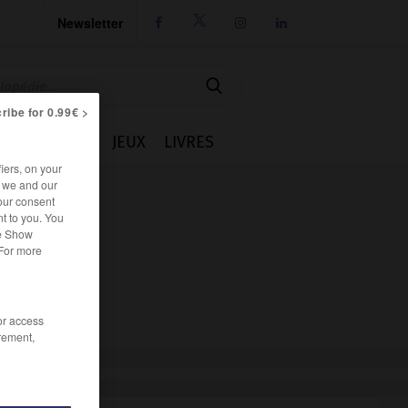
Newsletter




ribe for 0.99€ >
IE
CUISINE
JEUX
LIVRES
iers, on your
r we and our
our consent
t to you. You
he Show
 For more
/or access
rement,