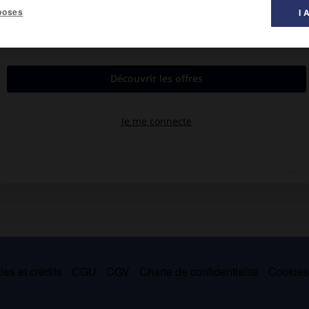
poses
I 
al des littératures ».
, puis professeur de littérature à l'université de Zambie, auteur
e Rythme de la violence,
1964), il est l'auteur de plusieurs essais
raines (
Au pays et en exil,
1965 ;
Travaux et masques : thèmes et
es et crédits
CGU
CGV
Charte de confidentialité
Cookie