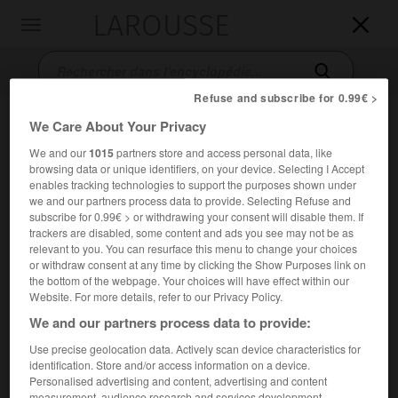
LAROUSSE

Toggle
navigation

Refuse and subscribe for 0.99€ >
We Care About Your Privacy
We and our
1015
partners store and access personal data, like
browsing data or unique identifiers, on your device. Selecting I Accept
enables tracking technologies to support the purposes shown under
we and our partners process data to provide. Selecting Refuse and
subscribe for 0.99€ > or withdrawing your consent will disable them. If
Accueil
>
Encyclopédie [litterature]
>
Less Kourbas
trackers are disabled, some content and ads you see may not be as
relevant to you. You can resurface this menu to change your choices
or withdraw consent at any time by clicking the Show Purposes link on
Less
Kourbas
the bottom of the webpage. Your choices will have effect within our
Website. For more details, refer to our Privacy Policy.
We and our partners process data to provide:
Use precise geolocation data. Actively scan device characteristics for
Cet article est extrait de l'ouvrage Larousse « Dictionnaire
identification. Store and/or access information on a device.
mondial des littératures ».
Personalised advertising and content, advertising and content
Metteur en scène, acteur, pédagogue ukrainien (Sambor
measurement, audience research and services development.