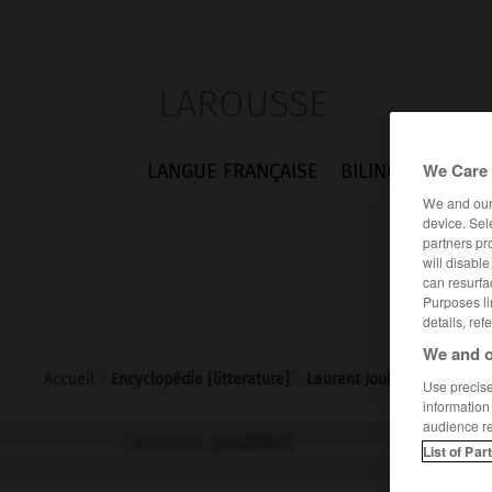
LAROUSSE
We Care 
LANGUE FRANÇAISE
BILINGUES
FLA
We and ou
device. Sel
partners pr
will disabl
can resurfa
Purposes li
details, ref
We and o
Accueil
>
Encyclopédie [litterature]
>
Laurent Joubert
Use precise 
information
audience r
Laurent
Joubert
List of Par