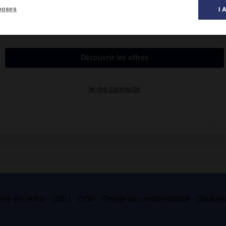
poses
I 
al des littératures ».
n du roi de Navarre, puis de Charles IX. On lui doit plusieurs
um demonstrationum medicinalium liber
(1561), un traité sur les
(1578), et un
Traité des causes du rire
(1560), accompagné de
es et crédits
CGU
CGV
Charte de confidentialité
Cookie