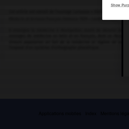
Show Pur
Cet article est extrait de l'ouvrage Larousse « Dictionnaire mondi
Médecin et écrivain français (Valence 1529 – Lombert 1582).
Il enseigna la médecine à Montpellier, avant de devenir médeci
ouvrages de médecine en latin et en français, dont un
Paradox
Erreurs populaires en fait de la médecine et régime de santé
l'exposé d'un système d'orthographe phonétique.
Applications mobiles
Index
Mentions légal