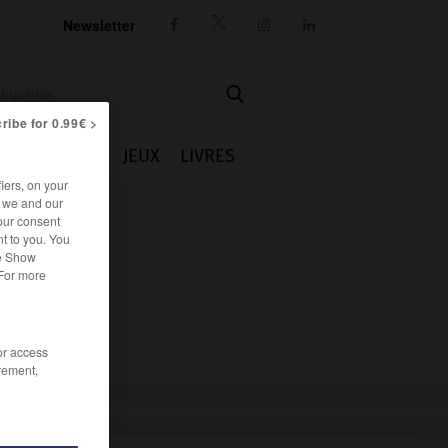
Newsletter




ribe for 0.99€ >
IE
CUISINE
JEUX
LIVRES
iers, on your
r we and our
our consent
t to you. You
he Show
 For more
/or access
rement,