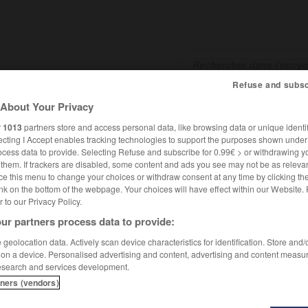
Refuse and subsc
About Your Privacy
SHCARDS
TRADUCTEUR
CONJUGATEUR
ENCYCLOPÉD
r
1013
partners store and access personal data, like browsing data or unique identif
ecting I Accept enables tracking technologies to support the purposes shown unde
ocess data to provide. Selecting Refuse and subscribe for 0.99€ > or withdrawing y
e them. If trackers are disabled, some content and ads you see may not be as relevan
ce this menu to change your choices or withdraw consent at any time by clicking t
nk on the bottom of the webpage. Your choices will have effect within our Website.
er to our Privacy Policy.
ur partners process data to provide:
geolocation data. Actively scan device characteristics for identification. Store and
 on a device. Personalised advertising and content, advertising and content measu
esearch and services development.
tners (vendors)