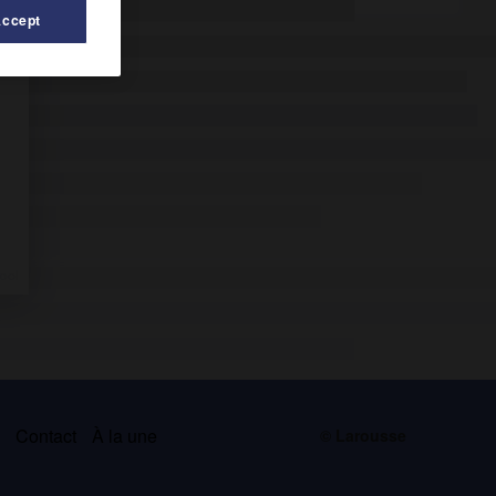
Accept
s
Contact
À la une
© Larousse