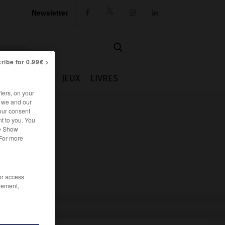
Newsletter




ribe for 0.99€ >
IE
CUISINE
JEUX
LIVRES
iers, on your
r we and our
our consent
t to you. You
he Show
 For more
/or access
rement,