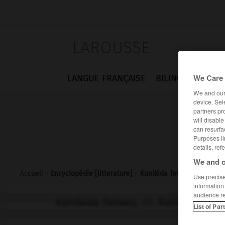
LAROUSSE
We Care 
LANGUE FRANÇAISE
BILINGUES
FLA
We and ou
device. Sel
partners pr
will disabl
can resurfa
Purposes li
details, ref
We and o
Accueil
>
Encyclopédie [litterature]
>
Kunikida Tetsuo dit Kunik
Use precise 
information
audience r
Kunikida Tetsuo,
dit
Kunikida Do
List of Par