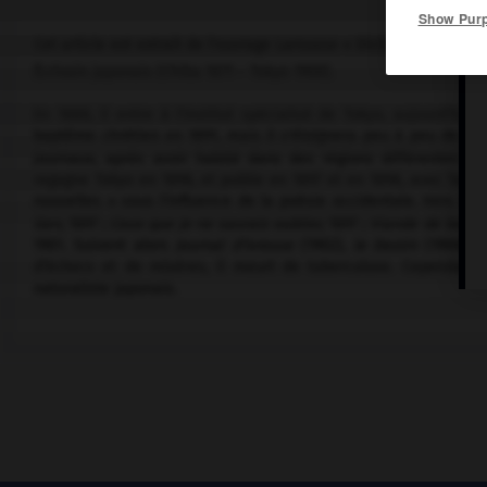
Show Pur
Cet article est extrait de l'ouvrage Larousse « Dictionnaire mondi
Écrivain japonais (Chiba 1871 – Tokyo 1908).
En 1888, il entre à l'Institut spécialisé de Tokyo, aujourd'hui 
baptême chrétien en 1891, mais il s'éloignera peu à peu de la fo
journaux, après avoir habité dans des régions différentes et
regagne Tokyo en 1896, et publie en 1897 et en 1898, avec Taya
nouvelles » sous l'influence de la poésie occidentale. Vers 
Gen,
1897 ;
Ceux que je ne saurais oublier,
1897 ;
Viande de bœuf 
1901. Suivent alors
Journal d'ivresse
(1902),
le Destin
(1906),
l
d'échecs et de misères, il meurt de tuberculose. Cependant, 
naturaliste japonais.