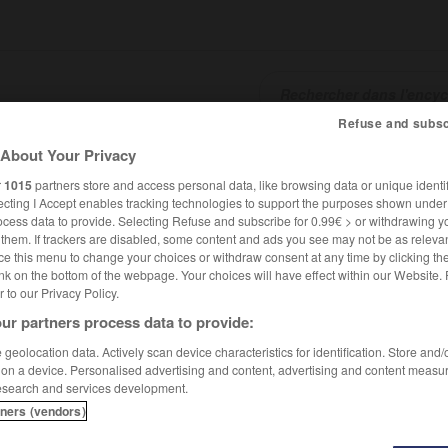
Refuse and subsc
About Your Privacy
SHCARDS
TRADUCTEUR
CONJUGATEUR
ENCYCLOPÉD
r
1015
partners store and access personal data, like browsing data or unique identif
ecting I Accept enables tracking technologies to support the purposes shown unde
ocess data to provide. Selecting Refuse and subscribe for 0.99€ > or withdrawing y
e them. If trackers are disabled, some content and ads you see may not be as relevan
ce this menu to change your choices or withdraw consent at any time by clicking t
nk on the bottom of the webpage. Your choices will have effect within our Website.
er to our Privacy Policy.
ur partners process data to provide:
ida Doppo
geolocation data. Actively scan device characteristics for identification. Store and
 on a device. Personalised advertising and content, advertising and content measu
esearch and services development.
ppo
tners (vendors)