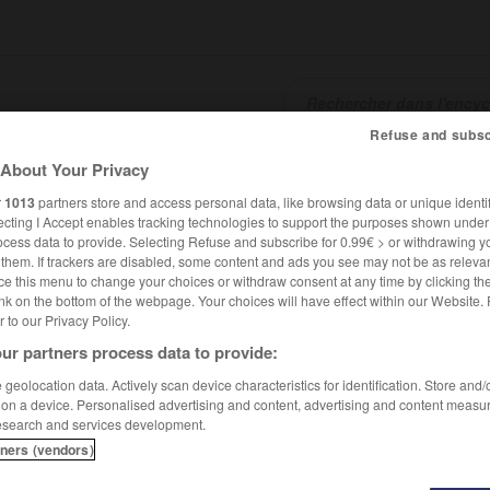
Refuse and subsc
About Your Privacy
SHCARDS
TRADUCTEUR
CONJUGATEUR
ENCYCLOPÉD
r
1013
partners store and access personal data, like browsing data or unique identif
ecting I Accept enables tracking technologies to support the purposes shown unde
ocess data to provide. Selecting Refuse and subscribe for 0.99€ > or withdrawing y
e them. If trackers are disabled, some content and ads you see may not be as relevan
ce this menu to change your choices or withdraw consent at any time by clicking t
nk on the bottom of the webpage. Your choices will have effect within our Website.
er to our Privacy Policy.
ur partners process data to provide:
geolocation data. Actively scan device characteristics for identification. Store and
 on a device. Personalised advertising and content, advertising and content measu
esearch and services development.
tners (vendors)