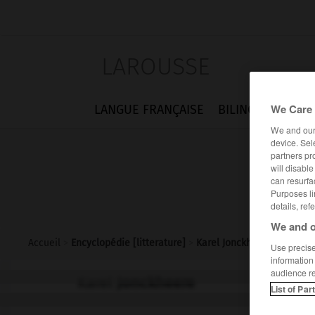
LAROUSSE
We Care 
LANGUE FRANÇAISE
BILINGUES
FLA
We and ou
device. Sel
partners pr
will disabl
can resurfa
Purposes li
details, ref
We and o
Accueil
>
Encyclopédie [litterature]
>
Karel Jonckheere
Use precise 
information
audience r
Karel
Jonckheere
List of Par