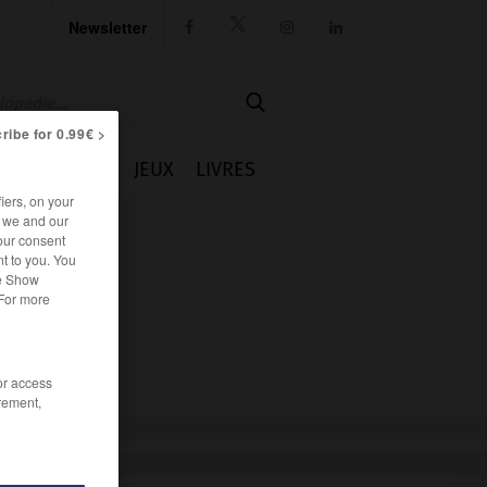
Newsletter




ribe for 0.99€ >
IE
CUISINE
JEUX
LIVRES
iers, on your
r we and our
our consent
t to you. You
he Show
 For more
/or access
rement,