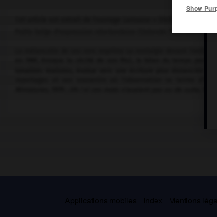
Show Pur
Cet article est extrait de l'ouvrage Larousse « Dictionnaire mondi
Poète belge d'expression néerlandaise (Ostende 1906-Rijmenam 
La mélancolie de ses vers exprime sa nostalgie devant l'enfance
en 1961, évoque la cécité de son fils), le bilan du temps perdu 
tonalités réalistes, évolue vers une écriture plus distanciée (
De
reportages et ses souvenirs où l'observation se teinte d'hum
Miniatures,
1979 ;
Oh ! si ces mots n'avaient pas eu de suite,
1983)
Applications mobiles
Index
Mentions légal