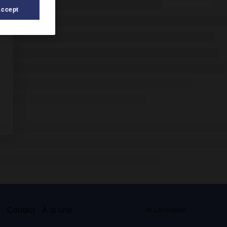
Accept
s
Contact
À la une
© Larousse