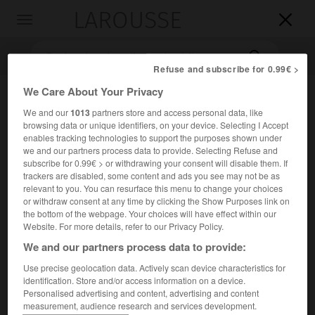
LAROUSSE

Toggle
navigation

Refuse and subscribe for 0.99€ >
We Care About Your Privacy
We and our
1013
partners store and access personal data, like
browsing data or unique identifiers, on your device. Selecting I Accept
enables tracking technologies to support the purposes shown under
we and our partners process data to provide. Selecting Refuse and
subscribe for 0.99€ > or withdrawing your consent will disable them. If
trackers are disabled, some content and ads you see may not be as
Accueil
>
Encyclopédie [litterature]
>
Judith Wright
relevant to you. You can resurface this menu to change your choices
or withdraw consent at any time by clicking the Show Purposes link on
Judith
Wright
the bottom of the webpage. Your choices will have effect within our
Website. For more details, refer to our Privacy Policy.
We and our partners process data to provide:
Use precise geolocation data. Actively scan device characteristics for
Cet article est extrait de l'ouvrage Larousse « Dictionnaire
identification. Store and/or access information on a device.
mondial des littératures ».
Personalised advertising and content, advertising and content
measurement, audience research and services development.
Poétesse australienne (Armidale 1915 – Canberra 2000).