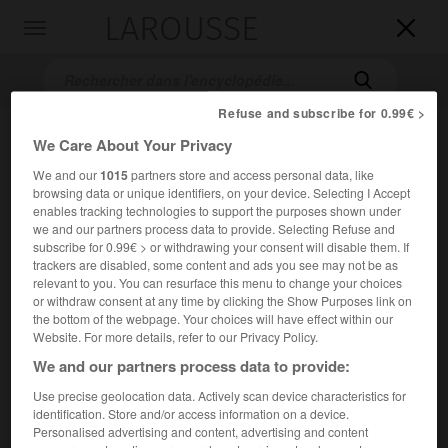
LAROUSSE

Toggle
navigation

Refuse and subscribe for 0.99€ >
We Care About Your Privacy
We and our
1015
partners store and access personal data, like
browsing data or unique identifiers, on your device. Selecting I Accept
enables tracking technologies to support the purposes shown under
we and our partners process data to provide. Selecting Refuse and
subscribe for 0.99€ > or withdrawing your consent will disable them. If
Accueil
>
Encyclopédie [litterature]
>
John Millington Synge
trackers are disabled, some content and ads you see may not be as
relevant to you. You can resurface this menu to change your choices
or withdraw consent at any time by clicking the Show Purposes link on
John Millington
Synge
the bottom of the webpage. Your choices will have effect within our
Website. For more details, refer to our Privacy Policy.
We and our partners process data to provide:
Use precise geolocation data. Actively scan device characteristics for
Cet article est extrait de l'ouvrage Larousse « Dictionnaire
identification. Store and/or access information on a device.
mondial des littératures ».
Personalised advertising and content, advertising and content
Écrivain irlandais (Rathfarnham, près de Dublin, 1871 –