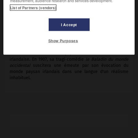
measurement, audience research and services development.
Dublin 1909).
List of Partners (vendors)
Longtemps exilé à Paris, établi aux îles d'Aran en 1898 (
The
Aran Island,
1907), il entame une critique attendrie du
I Accept
folklore et des mœurs « folkloriques » de sa patrie. Ses
pièces, où il met la poésie au service de la lucidité (
la
Show Purposes
Chevauchée vers la mer,
1904 ;
la Fontaine aux saints,
1905 ;
Deirdre des douleurs,
1910 ;
les Noces du rétameur,
1910),
brisent avec l'idéalisation populiste chère à l'aristocratie
irlandaise. En 1907, sa tragi-comédie
le Baladin du monde
occidental
suscitera une émeute par son évocation du
monde paysan irlandais dans une langue d'un réalisme
inhabituel.