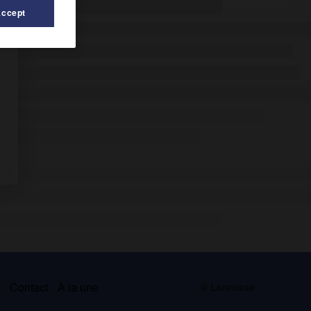
Accept
s
Contact
À la une
© Larousse