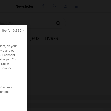
Newsletter




ribe for 0.99€ >
IE
CUISINE
JEUX
LIVRES
iers, on your
r we and our
our consent
t to you. You
he Show
 For more
/or access
rement,