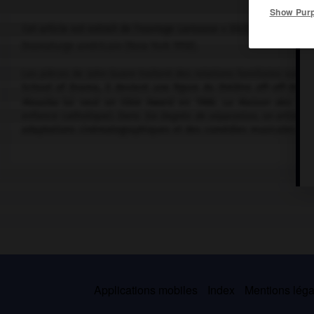
Show Pur
Cet article est extrait de l'ouvrage Larousse « Dictionnaire mondi
Dramaturge américain (New York 1958).
Les pièces de John Guare traitent des relations familiales sur u
School of Drama, il devient une figure du théâtre off-off-Bro
Mouzika
lui vaut un Obie Award en 1968.
La Maison des feui
enfance catholique). Dans
Six Degrés de séparation,
un artiste d
adaptations cinématographiques et des comédies musicales com
Applications mobiles
Index
Mentions légal