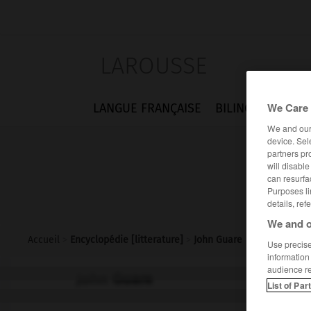
LAROUSSE
We Care 
LANGUE FRANÇAISE
BILINGUES
FLA
We and ou
device. Sel
partners pr
will disabl
can resurfa
Purposes li
details, ref
We and o
Accueil
>
Encyclopédie [litterature]
>
John Guare
Use precise 
information
audience r
John
Guare
List of Par