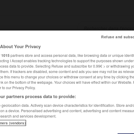
Refuse and subsc
About Your Privacy
SHCARDS
TRADUCTEUR
CONJUGATEUR
ENCYCLOPÉD
r
1015
partners store and access personal data, like browsing data or unique identif
ecting I Accept enables tracking technologies to support the purposes shown unde
ocess data to provide. Selecting Refuse and subscribe for 0.99€ > or withdrawing y
e them. If trackers are disabled, some content and ads you see may not be as relevan
ce this menu to change your choices or withdraw consent at any time by clicking t
nk on the bottom of the webpage. Your choices will have effect within our Website.
er to our Privacy Policy.
ur partners process data to provide:
geolocation data. Actively scan device characteristics for identification. Store and
 on a device. Personalised advertising and content, advertising and content measu
esearch and services development.
tners (vendors)