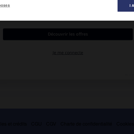
poses
I 
al des littératures ».
n mode farcesque, parfois même cruel. Après des études à la Yale
adway en 1964, avec
À Wally Pantoni, nous laissons une étagère
.
lles bleues
(1971) s'inspire d'éléments autobiographiques (son
evient escroc et se fait passer pour le fils de Sidney Poitier. Des
plètent l'œuvre de ce dramaturge.
es et crédits
CGU
CGV
Charte de confidentialité
Cookie