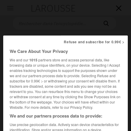
LAROUSSE

Toggle
navigation

Refuse and subscribe for 0.99€ >
We Care About Your Privacy
We and our
1015
partners store and access personal data, like
browsing data or unique identifiers, on your device. Selecting I Accept
enables tracking technologies to support the purposes shown under
we and our partners process data to provide. Selecting Refuse and
Accueil
>
Encyclopédie [litterature]
>
Jean Richepin
subscribe for 0.99€ > or withdrawing your consent will disable them. If
trackers are disabled, some content and ads you see may not be as
Jean
Richepin
relevant to you. You can resurface this menu to change your choices
or withdraw consent at any time by clicking the Show Purposes link on
the bottom of the webpage. Your choices will have effect within our
Website. For more details, refer to our Privacy Policy.
We and our partners process data to provide:
Cet article est extrait de l'ouvrage Larousse « Dictionnaire
mondial des littératures ».
Use precise geolocation data. Actively scan device characteristics for
Écrivain français (Médéa, auj. Lemdiyya, Algérie, 1849 – Paris
identification. Store and/or access information on a device.