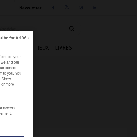
Newsletter




ribe for 0.99€ >
IE
CUISINE
JEUX
LIVRES
iers, on your
r we and our
our consent
t to you. You
he Show
 For more
/or access
rement,