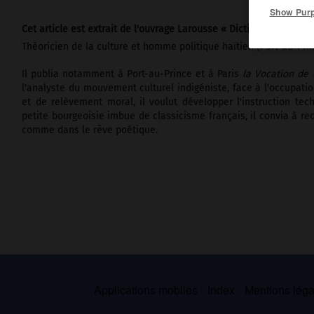
Show Pur
Cet article est extrait de l'ouvrage Larousse « Dictionnaire mondi
Théoricien de la culture et homme politique haïtien (Port-au-Prin
Il publia notamment à Port-au-Prince et à Paris
la Vocation de l
l'analyste du mouvement culturel indigéniste, face à l'occupati
et de relèvement moral, il voulut développer l'instruction tech
petite bourgeoisie imbue de classicisme français, il convia à re
comme dans le rêve poétique.
Applications mobiles
Index
Mentions légal