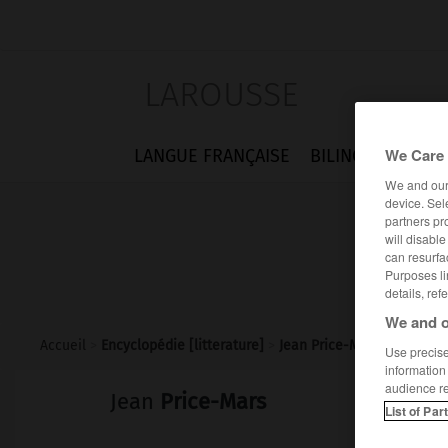
LAROUSSE
We Care 
LANGUE FRANÇAISE
BILINGUES
FLA
We and ou
device. Sel
partners pr
will disabl
can resurfa
Purposes li
details, ref
We and o
Accueil
>
Encyclopédie [litterature]
>
Jean Price-Mars
Use precise 
information
audience r
Jean
Price-Mars
List of Par