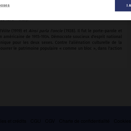
poses
I 
al des littératures ».
ce 1876 – 1969).
'élite
(1919) et
Ainsi parla l'oncle
(1928). Il fut le porte-parole et
on américaine de 1915-1934. Démocrate soucieux d'esprit national
nique pour les deux sexes. Contre l'aliénation culturelle de la
couvrer le patrimoine populaire « comme un bloc », dans l'action
es et crédits
CGU
CGV
Charte de confidentialité
Cookie