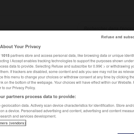
Refuse and subsc
About Your Privacy
SHCARDS
TRADUCTEUR
CONJUGATEUR
ENCYCLOPÉD
r
1015
partners store and access personal data, like browsing data or unique identif
ecting I Accept enables tracking technologies to support the purposes shown unde
ocess data to provide. Selecting Refuse and subscribe for 0.99€ > or withdrawing y
e them. If trackers are disabled, some content and ads you see may not be as relevan
ce this menu to change your choices or withdraw consent at any time by clicking t
nk on the bottom of the webpage. Your choices will have effect within our Website.
er to our Privacy Policy.
ur partners process data to provide:
geolocation data. Actively scan device characteristics for identification. Store and
 on a device. Personalised advertising and content, advertising and content measu
esearch and services development.
tners (vendors)