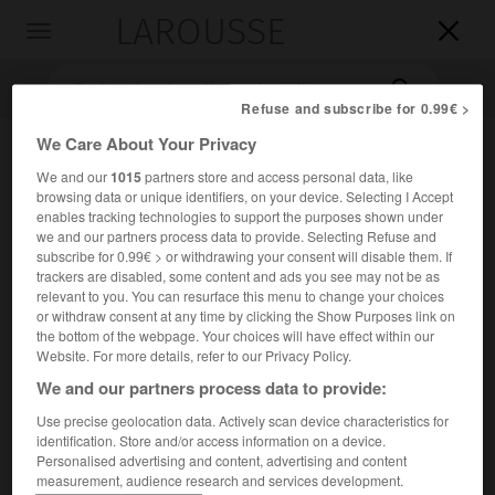
LAROUSSE

Toggle
navigation

Refuse and subscribe for 0.99€ >
We Care About Your Privacy
We and our
1015
partners store and access personal data, like
browsing data or unique identifiers, on your device. Selecting I Accept
enables tracking technologies to support the purposes shown under
we and our partners process data to provide. Selecting Refuse and
subscribe for 0.99€ > or withdrawing your consent will disable them. If
trackers are disabled, some content and ads you see may not be as
Accueil
>
Encyclopédie [litterature]
>
Jean Alexandre Brochet dit
relevant to you. You can resurface this menu to change your choices
Jean Bruce
or withdraw consent at any time by clicking the Show Purposes link on
the bottom of the webpage. Your choices will have effect within our
Website. For more details, refer to our Privacy Policy.
Jean Alexandre
Brochet,
dit
Jean
Bruce
We and our partners process data to provide:
Use precise geolocation data. Actively scan device characteristics for
identification. Store and/or access information on a device.
Cet article est extrait de l'ouvrage Larousse « Dictionnaire
Personalised advertising and content, advertising and content
measurement, audience research and services development.
mondial des littératures ».