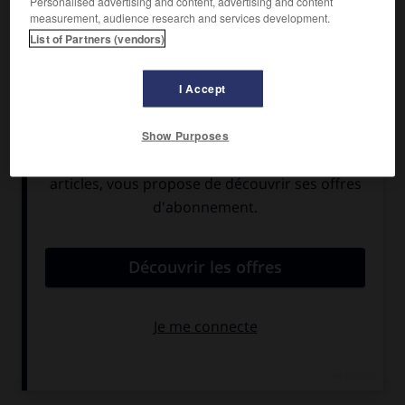
Personalised advertising and content, advertising and content
measurement, audience research and services development.
Issu d'une famille noire assez aisée, il abandonna ses
List of Partners (vendors)
études pour voyager en Afrique, en Europe, puis revint à
Harlem. Influencé par Whitman, Lindsay, Sandburg, Dunbar,
il mêle dans ses poèmes (
Blues de la lassitude,
1926 ;
De
I Accept
beaux habits pour le Juif,
1927 ;
Aller simple,
1949 ;
Montage
d'un rêve différé,
1951) rêve exotique et quotidien amer : les
Show Purposes
rythmes disloqués inspirés du jazz soulignent le sentiment
de frustration pathétique du peuple de Harlem. Ses pièces
(
Mulâtre,
1936 ;
le Fils prodigue,
1964), ses romans (
Non
sans rire,
1930) et ses récits (
Coutumes de Blancs,
1934)
jouent constamment sur la dualité de l'apprentissage du
monde par l'homme noir, tantôt livré à la nécessité d'une
éducation formelle, tiraillé entre éducation abstraite et
expérience du réel. Avec Simple, figure récurrente dans les
contributions journalistiques (
Simple dit ce qu'il pense,
1950 ;
les Meilleures Pensées de Simple,
1961 ;
l'Oncle Sam
de Simple,
1965), il trouve un personnage emblématique de
la condition et des revendications des Noirs américains.