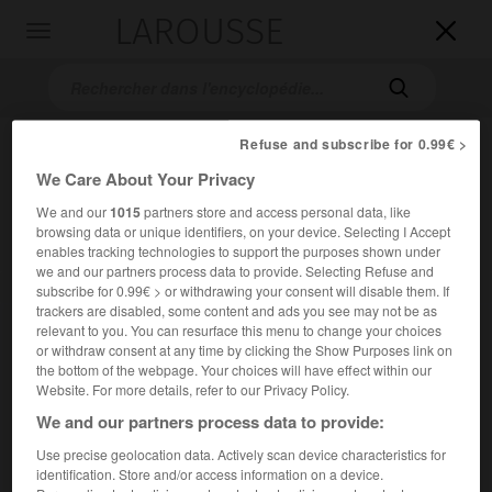
LAROUSSE

Toggle
navigation

Refuse and subscribe for 0.99€ >
We Care About Your Privacy
We and our
1015
partners store and access personal data, like
browsing data or unique identifiers, on your device. Selecting I Accept
enables tracking technologies to support the purposes shown under
we and our partners process data to provide. Selecting Refuse and
Accueil
>
Encyclopédie [litterature]
>
James Langston Hughes
subscribe for 0.99€ > or withdrawing your consent will disable them. If
trackers are disabled, some content and ads you see may not be as
relevant to you. You can resurface this menu to change your choices
James Langston
Hughes
or withdraw consent at any time by clicking the Show Purposes link on
the bottom of the webpage. Your choices will have effect within our
Website. For more details, refer to our Privacy Policy.
We and our partners process data to provide:
Cet article est extrait de l'ouvrage Larousse « Dictionnaire
Use precise geolocation data. Actively scan device characteristics for
mondial des littératures ».
identification. Store and/or access information on a device.
Écrivain américain (Joplin, Missouri, 1902 – New York 1967).