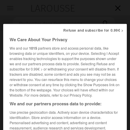
LAROUSSE

Toggle
navigation

Refuse and subscribe for 0.99€ >
We Care About Your Privacy
We and our
1015
partners store and access personal data, like
browsing data or unique identifiers, on your device. Selecting I Accept
enables tracking technologies to support the purposes shown under
we and our partners process data to provide. Selecting Refuse and
subscribe for 0.99€ > or withdrawing your consent will disable them. If
trackers are disabled, some content and ads you see may not be as
Accueil
>
Encyclopédie [litterature]
>
Guillaume Crétin
relevant to you. You can resurface this menu to change your choices
or withdraw consent at any time by clicking the Show Purposes link on
Guillaume
Crétin
the bottom of the webpage. Your choices will have effect within our
Website. For more details, refer to our Privacy Policy.
We and our partners process data to provide:
Use precise geolocation data. Actively scan device characteristics for
Cet article est extrait de l'ouvrage Larousse « Dictionnaire
identification. Store and/or access information on a device.
mondial des littératures ».
Personalised advertising and content, advertising and content
measurement, audience research and services development.
Poète et chroniqueur français (Paris v. 1460 – Vincennes