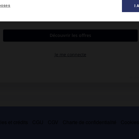
poses
I 
al des littératures ».
 mythique des lettres grecques contemporaines, « le Colosse de
phies exemplaires d'écrivains contemporains, il fut, près de
érature grecque. Il fut notamment l'âme de la revue
les Lettres
es et crédits
CGU
CGV
Charte de confidentialité
Cookie