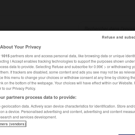
Refuse and subsc
About Your Privacy
SHCARDS
TRADUCTEUR
CONJUGATEUR
ENCYCLOPÉD
r
1015
partners store and access personal data, like browsing data or unique identif
ecting I Accept enables tracking technologies to support the purposes shown unde
ocess data to provide. Selecting Refuse and subscribe for 0.99€ > or withdrawing y
e them. If trackers are disabled, some content and ads you see may not be as relevan
ce this menu to change your choices or withdraw consent at any time by clicking t
nk on the bottom of the webpage. Your choices will have effect within our Website.
er to our Privacy Policy.
ur partners process data to provide:
geolocation data. Actively scan device characteristics for identification. Store and
 on a device. Personalised advertising and content, advertising and content measu
esearch and services development.
tners (vendors)