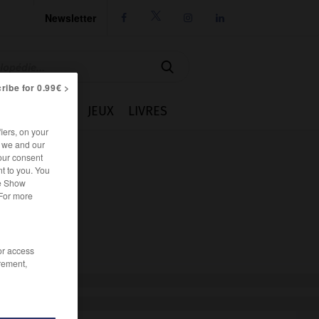
Newsletter




ribe for 0.99€ >
IE
CUISINE
JEUX
LIVRES
iers, on your
r we and our
our consent
t to you. You
he Show
 For more
/or access
rement,