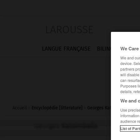
LAROUSSE
We Care 
LANGUE FRANÇAISE
BILINGUES
FLA
We and ou
device. Sel
partners pr
will disabl
can resurfa
Purposes li
details, ref
We and o
Accueil
>
Encyclopédie [litterature]
>
Georges Katsimbalis
Use precise 
information
audience r
Georges
Katsimbalis
List of Par