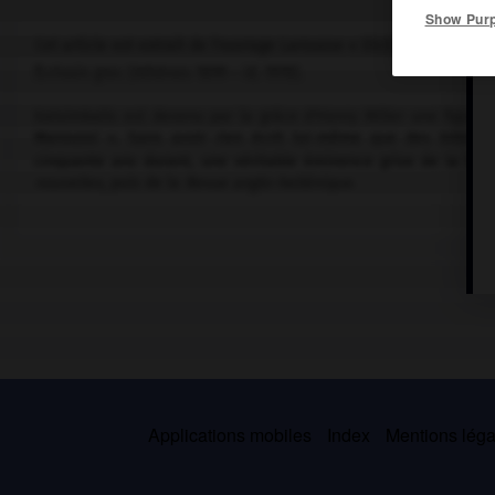
Show Pur
Cet article est extrait de l'ouvrage Larousse « Dictionnaire mondi
Écrivain grec (Athènes 1899 – id. 1978).
Katsimbalis est devenu par la grâce d'Henry Miller une figure
Maroussi ». Sans avoir rien écrit lui-même que des bibliogra
cinquante ans durant, une véritable éminence grise de la litt
nouvelles,
puis de la
Revue anglo-hellénique.
Applications mobiles
Index
Mentions légal