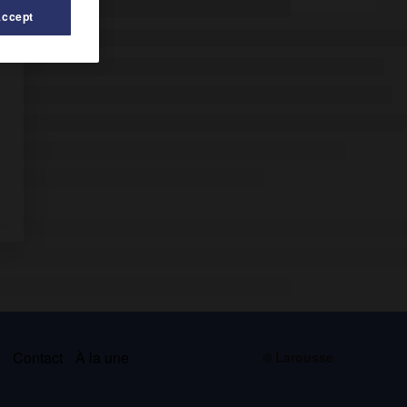
Accept
s
Contact
À la une
© Larousse