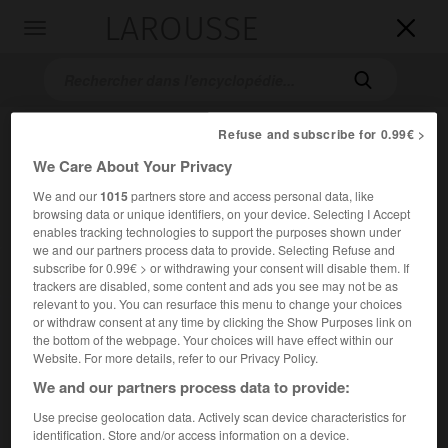
LAROUSSE

Toggle
navigation

Refuse and subscribe for 0.99€ >
We Care About Your Privacy
We and our
1015
partners store and access personal data, like
browsing data or unique identifiers, on your device. Selecting I Accept
enables tracking technologies to support the purposes shown under
we and our partners process data to provide. Selecting Refuse and
Accueil
>
Encyclopédie [litterature]
>
Friedrich baron de La
subscribe for 0.99€ > or withdrawing your consent will disable them. If
Motte-Fouqué
trackers are disabled, some content and ads you see may not be as
relevant to you. You can resurface this menu to change your choices
or withdraw consent at any time by clicking the Show Purposes link on
Friedrich, baron de
La Motte-
the bottom of the webpage. Your choices will have effect within our
Fouqué
Website. For more details, refer to our Privacy Policy.
We and our partners process data to provide:
Cet article est extrait de l'ouvrage Larousse « Dictionnaire
Use precise geolocation data. Actively scan device characteristics for
identification. Store and/or access information on a device.
mondial des littératures ».