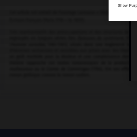
Show Pur
Cet article est extrait de l'ouvrage Larousse « Dictionnaire mondi
Écrivain français (Paris 1718 – id. 1805).
Très représentatifs des préoccupations et des structures de la f
regroupés en longues séries (les
Épreuves du sentiment,
1772-1
l'homme sensible,
1783-1787), situés dans une Angleterre ou u
d'héroïnes vertueuses et sensibles aux prises avec des libertin
un goût morbide pour la douleur et une complaisance dans la
théâtre rapproche ces textes romanesques de la production 
malheureux ou le Comte de Comminges
(1764), tire ses effets
roman gothique comme le roman sadien.