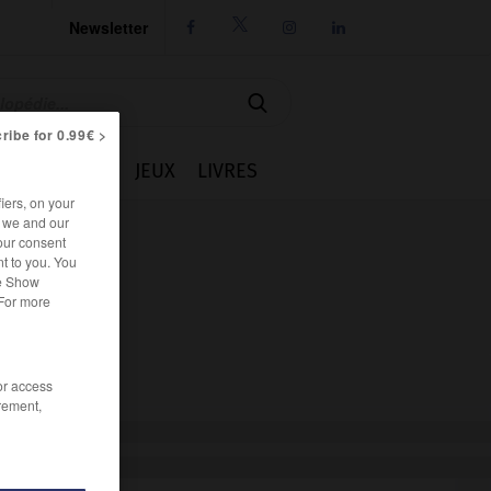
Newsletter




ribe for 0.99€ >
IE
CUISINE
JEUX
LIVRES
iers, on your
r we and our
our consent
t to you. You
he Show
 For more
/or access
rement,