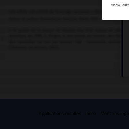
Show Pur
Cet article est extrait de l'ouvrage Larousse « Dictionnaire mondi
Acteur et auteur dramatique français (Paris 1758 – id. 1818).
Il fit partie de la troupe de Nicolet dès 1779. Auteur de pamphl
Amérique en 1789, il dirigea, à son retour en France, des théâtre
des comédies (
le Fou par amour,
1788 ;
Cassandre, maître d'éc
(
l'Héroïne de Boston,
1802).
Applications mobiles
Index
Mentions légal