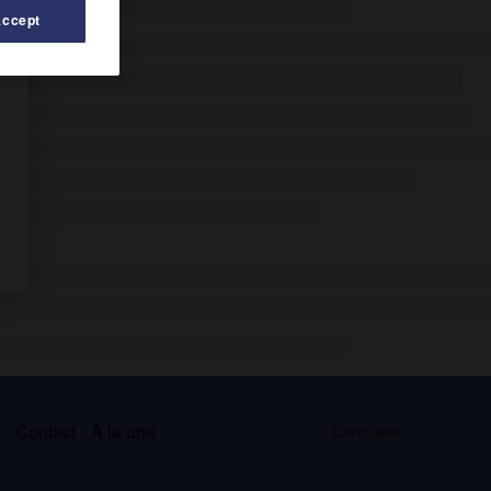
Accept
s
Contact
À la une
© Larousse