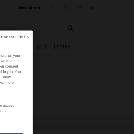
Newsletter




ribe for 0.99€ >
IE
CUISINE
JEUX
LIVRES
iers, on your
r we and our
our consent
t to you. You
he Show
 For more
/or access
rement,