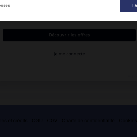
poses
I 
al des littératures ».
ets (
l'Autrichienne en goguette ou l'Orgie royale,
1789), exilé en
s à Paris et en province (Bordeaux, Lyon, Dunkerque). Il fit jouer
ole et polygraphe,
1804) et des pantomimes à grand spectacle
es et crédits
CGU
CGV
Charte de confidentialité
Cookie