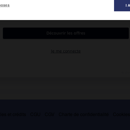
poses
I 
al des littératures ».
 pour thème l'amour fatal, dans une tonalité proche de
Tristan et
acides, la jeune princesse Vis, promise au vieux roi Mobad, et le
ion, qui, après moult péripéties et atermoiements, connaîtra un
es et crédits
CGU
CGV
Charte de confidentialité
Cookie