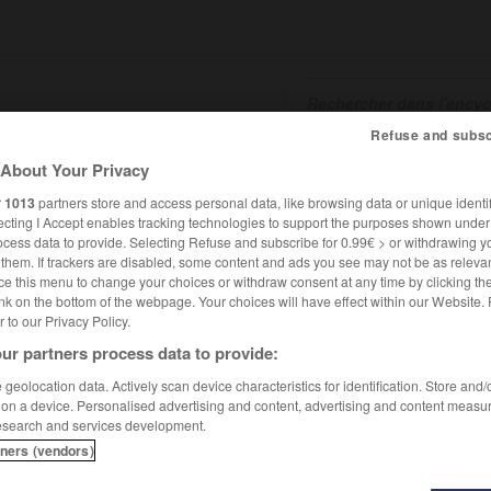
Refuse and subsc
About Your Privacy
SHCARDS
TRADUCTEUR
CONJUGATEUR
ENCYCLOPÉD
r
1013
partners store and access personal data, like browsing data or unique identif
ecting I Accept enables tracking technologies to support the purposes shown unde
ocess data to provide. Selecting Refuse and subscribe for 0.99€ > or withdrawing y
e them. If trackers are disabled, some content and ads you see may not be as relevan
ce this menu to change your choices or withdraw consent at any time by clicking t
nk on the bottom of the webpage. Your choices will have effect within our Website.
er to our Privacy Policy.
ur partners process data to provide:
geolocation data. Actively scan device characteristics for identification. Store and
 on a device. Personalised advertising and content, advertising and content measu
esearch and services development.
tners (vendors)