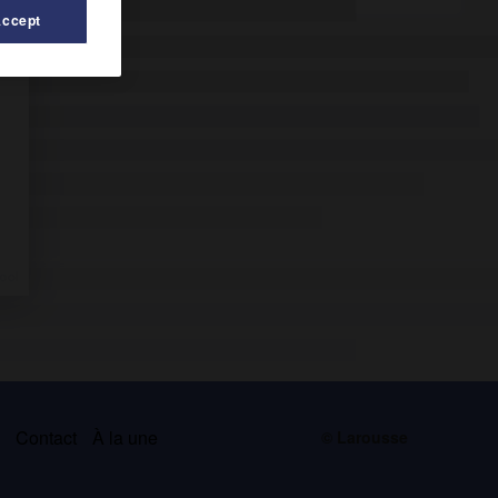
Accept
s
Contact
À la une
© Larousse