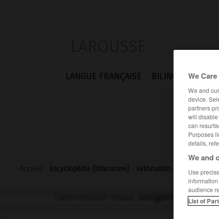
LAROUSSE
We Care 
LANGUE FRANÇAISE
BILINGUES
FLA
We and ou
device. Sel
partners pr
will disabl
can resurfa
Purposes li
details, ref
We and o
Accueil
>
Encyclopédie [litterature]
>
Fakhroddin Asad Gorgani
Use precise 
information
audience r
Fakhroddin Asad
Gorgani
List of Par