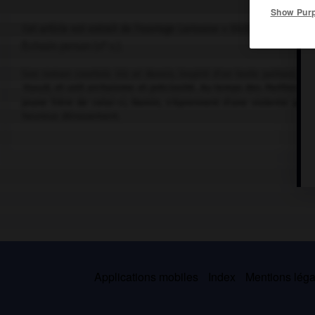
Show Pur
Cet article est extrait de l'ouvrage Larousse « Dictionnaire mondi
e
Écrivain persan (
xi
s.).
Son roman courtois
Vis et Ramin,
inspiré d'un texte pahlavi, a
Yseult,
et unit archaïsme et préciosité. Au temps des Parthes Ars
jeune frère de celui-ci, Ramin, s'éprennent d'une violente pass
heureux dénouement.
Applications mobiles
Index
Mentions légal