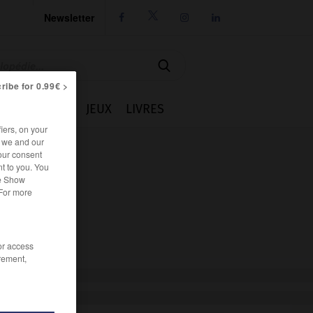
Newsletter




ribe for 0.99€ >
IE
CUISINE
JEUX
LIVRES
iers, on your
r we and our
our consent
t to you. You
he Show
 For more
/or access
rement,