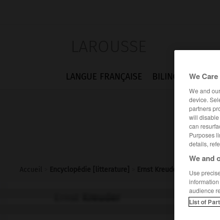
LAROUSSE
We Care 
LANGUE FRANÇAISE
BILINGUES
FLA
We and ou
device. Sel
partners pr
will disabl
can resurfa
Purposes li
details, ref
We and o
Accueil
>
Encyclopédie [litterature]
>
Ernst Kreuder
Use precise 
information
audience r
Ernst
Kreuder
List of Par