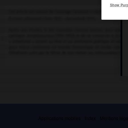
Show Pur
Cet article est extrait de l'ouvrage Larousse « Dictionnaire mondi
Écrivain allemand (Zeitz 1903 – Darmstadt 1972).
Après ses études, il dut travailler comme ouvrier, puis entrep
satirique
Simplizissimus
(1932-1933) et de se consacrer à la litt
« irréalisme » ouvert au rêve et au sentiment poétique et religieux
pour mieux construire un monde fantastique et inviter son lec
l'itinéraire suivi par le héros de son roman
les Introuvables
(1948
Applications mobiles
Index
Mentions légal