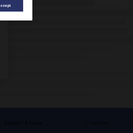
Accept
s
Contact
À la une
© Larousse