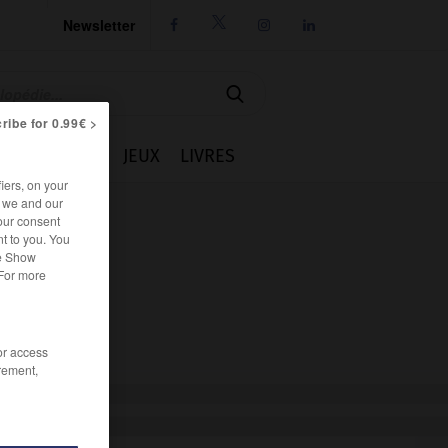
Newsletter




ribe for 0.99€ >
IE
CUISINE
JEUX
LIVRES
iers, on your
r we and our
our consent
t to you. You
he Show
 For more
/or access
rement,