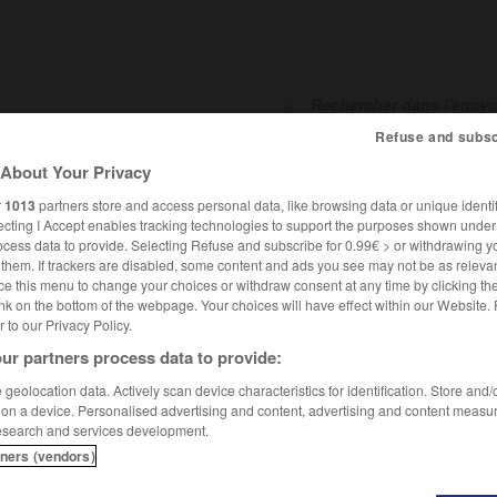
Refuse and subsc
About Your Privacy
SHCARDS
TRADUCTEUR
CONJUGATEUR
ENCYCLOPÉD
r
1013
partners store and access personal data, like browsing data or unique identif
ecting I Accept enables tracking technologies to support the purposes shown unde
ocess data to provide. Selecting Refuse and subscribe for 0.99€ > or withdrawing y
e them. If trackers are disabled, some content and ads you see may not be as relevan
ce this menu to change your choices or withdraw consent at any time by clicking t
nk on the bottom of the webpage. Your choices will have effect within our Website.
er to our Privacy Policy.
ur partners process data to provide:
geolocation data. Actively scan device characteristics for identification. Store and
 on a device. Personalised advertising and content, advertising and content measu
esearch and services development.
tners (vendors)