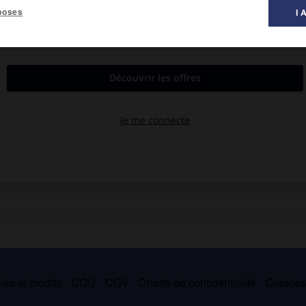
poses
I 
al des littératures ».
rit un voyage dans les Balkans, avant de collaborer à la revue
érature. Dans la nouvelle
la Société du grenier
(1946), il défend un
. À l'exemple de E. T. A. Hoffmann, il ne se sert de la réalité que
teur à dépasser le quotidien pour accéder au bonheur : tel est
).
es et crédits
CGU
CGV
Charte de confidentialité
Cookie