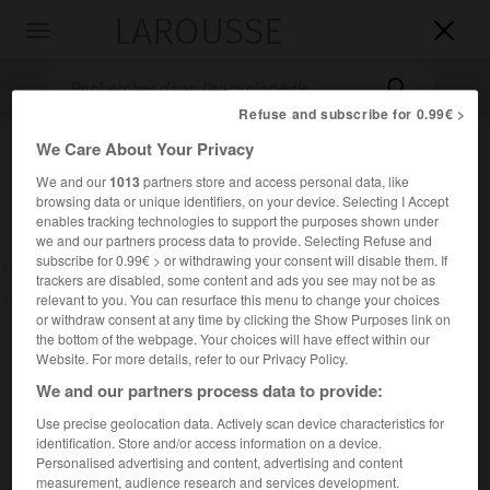
LAROUSSE

Toggle
navigation

Refuse and subscribe for 0.99€ >
We Care About Your Privacy
We and our
1013
partners store and access personal data, like
browsing data or unique identifiers, on your device. Selecting I Accept
enables tracking technologies to support the purposes shown under
we and our partners process data to provide. Selecting Refuse and
subscribe for 0.99€ > or withdrawing your consent will disable them. If
trackers are disabled, some content and ads you see may not be as
Accueil
>
Encyclopédie [litterature]
>
Elmer Diktonius
relevant to you. You can resurface this menu to change your choices
or withdraw consent at any time by clicking the Show Purposes link on
Elmer
Diktonius
the bottom of the webpage. Your choices will have effect within our
Website. For more details, refer to our Privacy Policy.
We and our partners process data to provide:
Use precise geolocation data. Actively scan device characteristics for
Cet article est extrait de l'ouvrage Larousse « Dictionnaire
identification. Store and/or access information on a device.
mondial des littératures ».
Personalised advertising and content, advertising and content
measurement, audience research and services development.
Écrivain et compositeur finlandais (Helsinki 1896 – id. 1961).