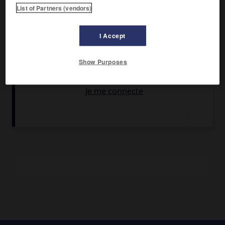
List of Partners (vendors)
Il écrivit aussi bien en finnois qu'en suédois. Il abandonna
la musique pour devenir la personnalité majeure de la
I Accept
poésie moderniste qu'il lança avec
Mon poème
(1921) et
Chansons dures
(1922). Son lyrisme marqué, sous l'influence
de son ami Kuusinen, par les idées marxistes, le rapproche
Show Purposes
des expressionnistes allemands, mais il subit également
les influences des dadaïstes et des poètes américains qu'il
a traduits (
Houille,
1927 ;
Fort mais sombre,
1930 ;
Herbe et
Granit,
1936).