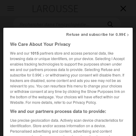
LAROUSSE

Toggle
navigation

Refuse and subscribe for 0.99€ >
We Care About Your Privacy
We and our
1015
partners store and access personal data, like
browsing data or unique identifiers, on your device. Selecting I Accept
enables tracking technologies to support the purposes shown under
we and our partners process data to provide. Selecting Refuse and
subscribe for 0.99€ > or withdrawing your consent will disable them. If
Accueil
>
Encyclopédie [litterature]
>
Edgar Hilsenrath
trackers are disabled, some content and ads you see may not be as
relevant to you. You can resurface this menu to change your choices
or withdraw consent at any time by clicking the Show Purposes link on
Edgar
Hilsenrath
the bottom of the webpage. Your choices will have effect within our
Website. For more details, refer to our Privacy Policy.
We and our partners process data to provide:
Use precise geolocation data. Actively scan device characteristics for
Cet article est extrait de l'ouvrage Larousse « Dictionnaire
identification. Store and/or access information on a device.
mondial des littératures ».
Personalised advertising and content, advertising and content
Écrivain allemand (Leipzig 1926 – Wittlich, Rhénanie-