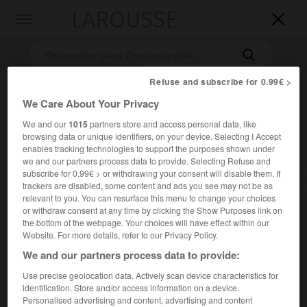
LAROUSSE

Toggle
navigation

Refuse and subscribe for 0.99€ >
We Care About Your Privacy
We and our
1015
partners store and access personal data, like
browsing data or unique identifiers, on your device. Selecting I Accept
enables tracking technologies to support the purposes shown under
we and our partners process data to provide. Selecting Refuse and
subscribe for 0.99€ > or withdrawing your consent will disable them. If
Accueil
>
Encyclopédie [litterature]
>
Daniël Heinsius
trackers are disabled, some content and ads you see may not be as
relevant to you. You can resurface this menu to change your choices
Daniël
Heinsius
or withdraw consent at any time by clicking the Show Purposes link on
the bottom of the webpage. Your choices will have effect within our
Website. For more details, refer to our Privacy Policy.
We and our partners process data to provide:
Cet article est extrait de l'ouvrage Larousse « Dictionnaire
Use precise geolocation data. Actively scan device characteristics for
mondial des littératures ».
identification. Store and/or access information on a device.
Personalised advertising and content, advertising and content
Humaniste hollandais (Gand 1580 – Leyde 1655).