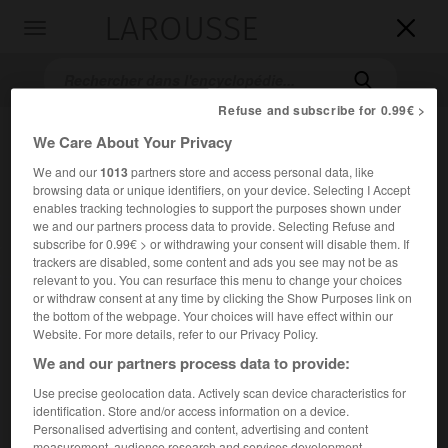
LAROUSSE

Toggle
navigation

Refuse and subscribe for 0.99€ >
We Care About Your Privacy
We and our
1013
partners store and access personal data, like
browsing data or unique identifiers, on your device. Selecting I Accept
enables tracking technologies to support the purposes shown under
we and our partners process data to provide. Selecting Refuse and
subscribe for 0.99€ > or withdrawing your consent will disable them. If
Accueil
>
Encyclopédie [litterature]
>
Dan Barbilian dit Ion Barbu
trackers are disabled, some content and ads you see may not be as
relevant to you. You can resurface this menu to change your choices
or withdraw consent at any time by clicking the Show Purposes link on
Dan
Barbilian,
dit Ion
Barbu
the bottom of the webpage. Your choices will have effect within our
Website. For more details, refer to our Privacy Policy.
We and our partners process data to provide:
Use precise geolocation data. Actively scan device characteristics for
Cet article est extrait de l'ouvrage Larousse « Dictionnaire
identification. Store and/or access information on a device.
mondial des littératures ».
Personalised advertising and content, advertising and content
Poète et mathématicien roumain (Campulung, Arges, 1895 -
measurement, audience research and services development.