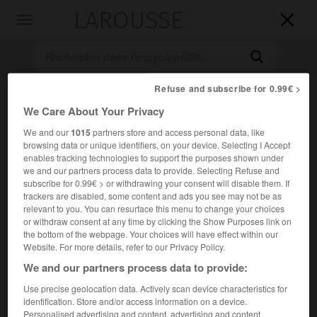
LAROUSSE

Toggle
navigation

Refuse and subscribe for 0.99€ >
We Care About Your Privacy
We and our
1015
partners store and access personal data, like
browsing data or unique identifiers, on your device. Selecting I Accept
enables tracking technologies to support the purposes shown under
we and our partners process data to provide. Selecting Refuse and
subscribe for 0.99€ > or withdrawing your consent will disable them. If
Accueil
>
Encyclopédie [litterature]
>
Cormac McCarthy
trackers are disabled, some content and ads you see may not be as
relevant to you. You can resurface this menu to change your choices
Cormac
McCarthy
or withdraw consent at any time by clicking the Show Purposes link on
the bottom of the webpage. Your choices will have effect within our
Website. For more details, refer to our Privacy Policy.
We and our partners process data to provide:
Cet article est extrait de l'ouvrage Larousse « Dictionnaire
Use precise geolocation data. Actively scan device characteristics for
mondial des littératures ».
identification. Store and/or access information on a device.
Écrivain américain (Providence, Rhode Island, 1933-Santa Fe
Personalised advertising and content, advertising and content