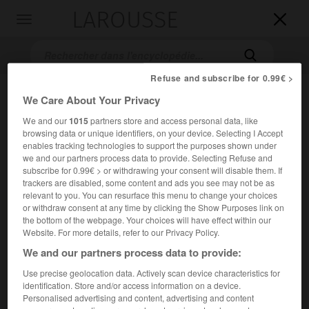
LAROUSSE

Toggle
navigation

Refuse and subscribe for 0.99€ >
We Care About Your Privacy
We and our
1015
partners store and access personal data, like
browsing data or unique identifiers, on your device. Selecting I Accept
enables tracking technologies to support the purposes shown under
we and our partners process data to provide. Selecting Refuse and
subscribe for 0.99€ > or withdrawing your consent will disable them. If
Accueil
>
Encyclopédie [litterature]
>
Christian Gailly
trackers are disabled, some content and ads you see may not be as
relevant to you. You can resurface this menu to change your choices
or withdraw consent at any time by clicking the Show Purposes link on
Christian
Gailly
the bottom of the webpage. Your choices will have effect within our
Website. For more details, refer to our Privacy Policy.
We and our partners process data to provide:
Use precise geolocation data. Actively scan device characteristics for
Cet article est extrait de l'ouvrage Larousse « Dictionnaire
identification. Store and/or access information on a device.
mondial des littératures ».
Personalised advertising and content, advertising and content
Romancier français (Paris 1943-Paris 2013).