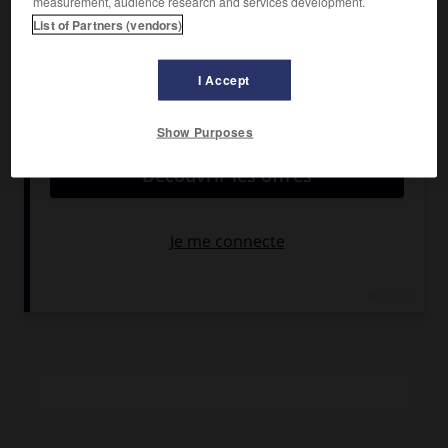
measurement, audience research and services development.
List of Partners (vendors)
Ses romans, dont
K. 622
(1989),
les Fleurs
(1993),
l'Incident
(1996),
les Évadés
(1997),
la Passion de Martin Fissel-Brandt
(1998),
Nuage rouge
(2000), auscultent le quotidien de la
I Accept
passion amoureuse à travers un personnage souvent
lunaire et fantasque, joyeux ou désespéré. D'une
Show Purposes
composition toujours rigoureuse, ils mêlent délicatesse et
raffinement, drôlerie et cruauté, dans des phrases nettes et
justes d'où la virtuosité et les trouvailles langagières ne
sont pas absentes, et dont la mélodie entêtante, entre
swing et blues, emprunte au jazz, à la fois modèle d'écriture
et thème privilégié (
Be-Bop,
1995 ;
Un soir au club,
2002,
prix du Livre Inter).