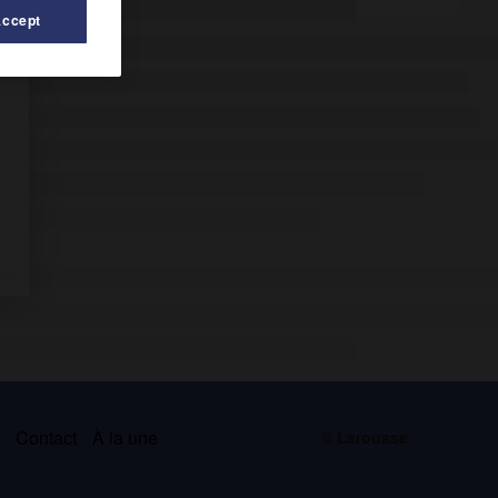
Accept
s
Contact
À la une
© Larousse