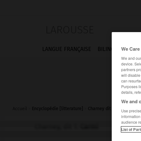
LAROUSSE
We Care 
LANGUE FRANÇAISE
BILINGUES
FLA
We and ou
device. Sel
partners pr
will disabl
can resurfa
Purposes li
details, ref
We and o
Accueil
>
Encyclopédie [litterature]
>
Charney dit T Carmi
Use precise 
information
audience r
Charney, dit T.
Carmi
List of Par