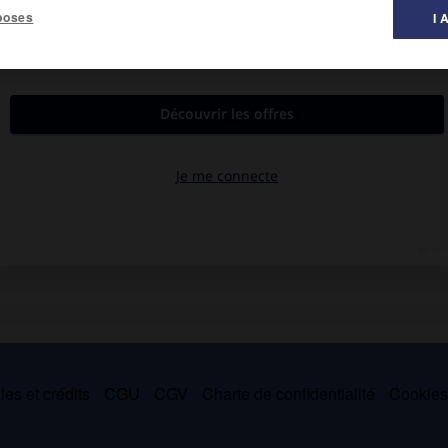
poses
I 
al des littératures ».
er ses études, mais s'installa définitivement en Israël en 1947. Il
ine (
Songe et Difformité,
1950 ;
Il n'y a pas de fleurs noires,
1956 ;
 regarde dans la glace,
1967 ;
Vers un autre pays,
1977). Il fut aussi
es et crédits
CGU
CGV
Charte de confidentialité
Cookie