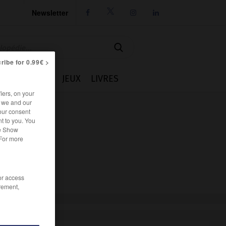
Newsletter




ribe for 0.99€ >
IE
CUISINE
JEUX
LIVRES
iers, on your
r we and our
our consent
t to you. You
he Show
 For more
/or access
rement,