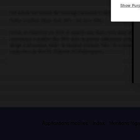
Show Pur
Cet article est extrait de l'ouvrage Larousse « Dictionnaire mondi
Poète israélien (New York 1925 – Tel-Aviv 1994).
Arrivé en Palestine en 1931, il repartit aux États-Unis pour achev
commença à publier dès 1945 dans la presse hébraïque américa
Neige à Jérusalem,
1958 ;
le Serpent d'airain,
1962 ;
la Licorne se
traducteur de Brecht, Osborne et Shakespeare.
Applications mobiles
Index
Mentions légal