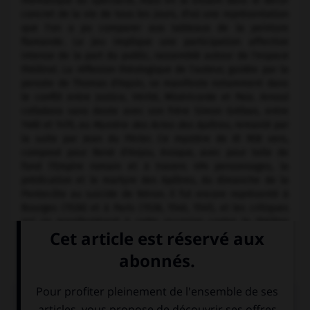
thématique du spectacle, mais en la situant dans le décor
concret de la vie de tous les jours, d'où une représentation
que l'on a pu comparer aux tableaux de la peinture
flamande. Le jeu implique une participation affective
intense de la part du public, rassemblé autour de l'espace
théâtral. La réflexion théologique de l'auteur, guidée par la
pensée de Thomas d'Aquin, se manifeste notamment dans
le conflit entre Justice, Vérité, Miséricorde et Paix. Arnoul
collabora sans doute avec son frère Simon Gréban, entre
1460 et 1470, au
Mystère des Actes des Apôtres,
remanié par
la suite par Jean du Périer
.
Ce mystère de 61 908 vers,
composé pour René d'Anjou, évoque, avec pour toile de
fond l'Empire romain et à travers 494 personnages, la
prédication et le martyre des Apôtres, du dimanche de la
Pentecôte au suicide de Néron. Il fut encore représenté à
Bourges (1536) et à Paris (1538, 1540, 1541), et les critiques
qui se manifestèrent à cette occasion contre le théâtre
religieux furent à l'origine de l'interdiction de ce genre de
spectacle.