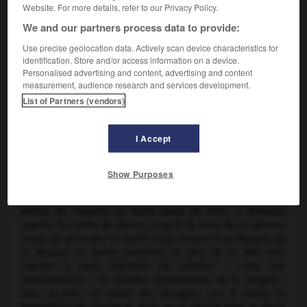
Website. For more details, refer to our Privacy Policy.
We and our partners process data to provide:
Use precise geolocation data. Actively scan device characteristics for
identification. Store and/or access information on a device.
Personalised advertising and content, advertising and content
measurement, audience research and services development.
List of Partners (vendors)
I Accept
Arnoul Gréban,
Mystère de la Passion
Show Purposes
Auteur dramatique français (vers 1425 – v. 1495).
Maître de chapelle de Notre-Dame de Paris, il demeura
auprès du comte de Maine, jusqu'à la mort de ce dernier,
avant de se rendre en Italie. Il est l'auteur d'un
Mystère de
la Passion
en quatre journées, de plus de 34 000 vers.
L'œuvre a pour intention de montrer – c'est une
démonstrance – le mystère fondamental de la religion :
Dieu incarné. La trame des
Évangiles
sert à établir la