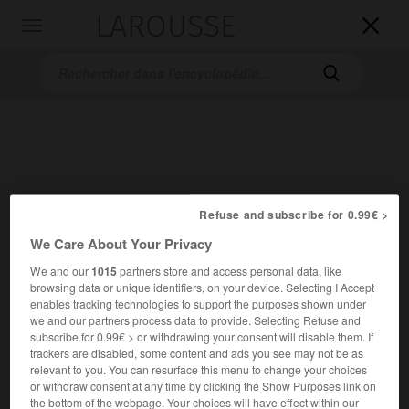
LAROUSSE

Toggle
navigation

Refuse and subscribe for 0.99€ >
Accueil
>
Encyclopédie [litterature]
>
Arnoul Gréban
We Care About Your Privacy
We and our
1015
partners store and access personal data, like
Arnoul
Gréban
browsing data or unique identifiers, on your device. Selecting I Accept
enables tracking technologies to support the purposes shown under
we and our partners process data to provide. Selecting Refuse and
subscribe for 0.99€ > or withdrawing your consent will disable them. If
trackers are disabled, some content and ads you see may not be as
Cet article est extrait de l'ouvrage Larousse « Dictionnaire
relevant to you. You can resurface this menu to change your choices
mondial des littératures ».
or withdraw consent at any time by clicking the Show Purposes link on
the bottom of the webpage. Your choices will have effect within our