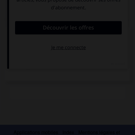
Médias associés
Arnoul Gréban,
Mystère de la
Passion
Applications mobiles
Index
Mentions légales et