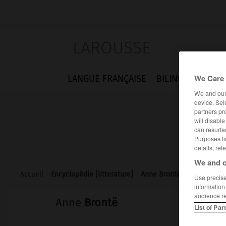
LAROUSSE
We Care 
LANGUE FRANÇAISE
BILINGUES
FLA
We and ou
device. Sel
partners pr
will disabl
can resurfa
Purposes li
details, ref
We and o
Accueil
>
Encyclopédie [litterature]
>
Anne Brontë
Use precise 
information
audience r
Anne
Brontë
List of Par