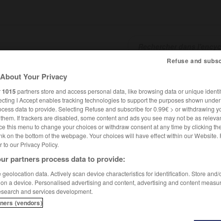
Refuse and subsc
About Your Privacy
SHCARDS
TRADUCTEUR
CONJUGATEUR
ENCYCLOPÉD
r
1015
partners store and access personal data, like browsing data or unique identif
ecting I Accept enables tracking technologies to support the purposes shown unde
ocess data to provide. Selecting Refuse and subscribe for 0.99€ > or withdrawing y
e them. If trackers are disabled, some content and ads you see may not be as relevan
ce this menu to change your choices or withdraw consent at any time by clicking t
nk on the bottom of the webpage. Your choices will have effect within our Website.
er to our Privacy Policy.
ur partners process data to provide:
geolocation data. Actively scan device characteristics for identification. Store and
 on a device. Personalised advertising and content, advertising and content measu
esearch and services development.
tners (vendors)