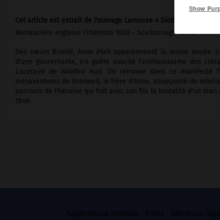
Show Pur
Cet article est extrait de l'ouvrage Larousse « Dictionnaire mondi
Romancière anglaise (Thornton 1820 – Scarborough 1849).
Des sœurs Brontë, Anne était apparemment la moins douée. 
d'une gouvernante, n'a guère suscité l'enthousiasme des criti
Locataire de Wildfell Hall.
On retrouve dans ce manifeste fé
mésaventures de Branwell, le frère d'Anne, soupçonné de relatio
parcours de l'héroïne qui fuit avec son fils la brutalité d'un ma
1849.
Applications mobiles
Index
Mentions légal