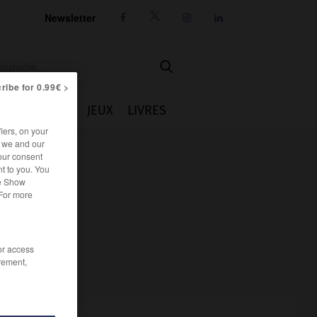
Newsletter




ribe for 0.99€ >
IE
CUISINE
JEUX
LIVRES
iers, on your
r we and our
our consent
t to you. You
he Show
 For more
/or access
rement,