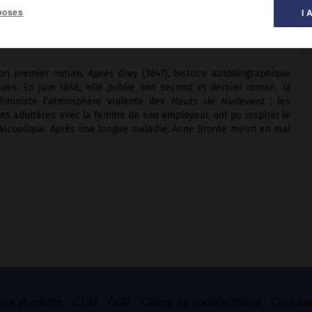
poses
I 
al des littératures ».
Son premier roman,
Agnes Grey
(1847), histoire autobiographique
ques. En juin 1848, elle publie son second et dernier roman,
la
ministe l'atmosphère violente des
Hauts de Hurlevent
; les
ns adultères avec la femme de son employeur, ont pu inspirer le
ri alcoolique. Après une longue maladie, Anne Brontë meurt en mai
es et crédits
CGU
CGV
Charte de confidentialité
Cookie