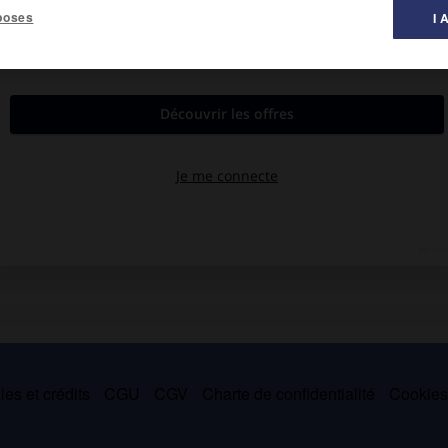
poses
I 
al des littératures ».
995).
 Ses romans (
Turvey,
1949 ;
À la grande table,
1955), son évocation
ils poétiques (
David,
1942 ;
Maintenant, c'est le moment,
1945 ;
le
s difficiles, temps de changement,
1976) combinent notations
irée de la poésie concrète et projectiviste.
es et crédits
CGU
CGV
Charte de confidentialité
Cookie