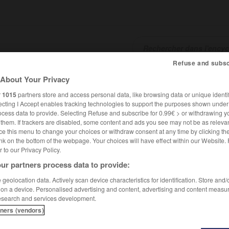
Refuse and subsc
About Your Privacy
SHCARDS
TRADUCTEUR
CONJUGATEUR
ENCYCLOPÉD
r
1015
partners store and access personal data, like browsing data or unique identif
ecting I Accept enables tracking technologies to support the purposes shown unde
ocess data to provide. Selecting Refuse and subscribe for 0.99€ > or withdrawing y
e them. If trackers are disabled, some content and ads you see may not be as relevan
ce this menu to change your choices or withdraw consent at any time by clicking t
nk on the bottom of the webpage. Your choices will have effect within our Website.
er to our Privacy Policy.
ur partners process data to provide:
geolocation data. Actively scan device characteristics for identification. Store and
 on a device. Personalised advertising and content, advertising and content measu
esearch and services development.
tners (vendors)