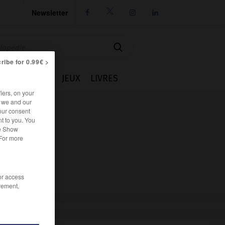
Newsletter




ribe for 0.99€ >
IE
CUISINE
JEUX
LIVRES
iers, on your
r we and our
our consent
t to you. You
he Show
 For more
/or access
rement,