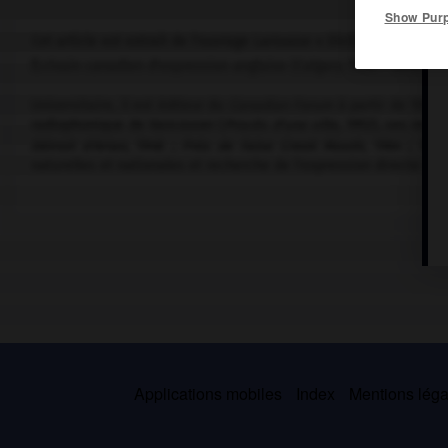
Show Pur
Cet article est extrait de l'ouvrage Larousse « Dictionnaire mondi
Écrivain canadien d'expression anglaise (Calgary 1904 – Toronto 1
Universitaire, il est éditeur du
Canadian Forum
à partir de 1936.
radiophonique de Vancouver (
Procès d'une ville,
1952), ses recue
Détroit d'Arian,
1948 ;
Près de False Creek Mouth,
1964 ;
Temp
naturelles et nationales et recherche de l'expression directe insp
Applications mobiles
Index
Mentions légal