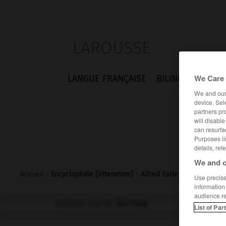
LAROUSSE
We Care 
LANGUE FRANÇAISE
BILINGUES
FLA
We and ou
device. Sel
partners pr
will disabl
can resurfa
Purposes li
details, ref
We and o
Accueil
>
Encyclopédie [litterature]
>
Alfred Earle Birney
Use precise 
information
audience r
Alfred Earle
Birney
List of Par