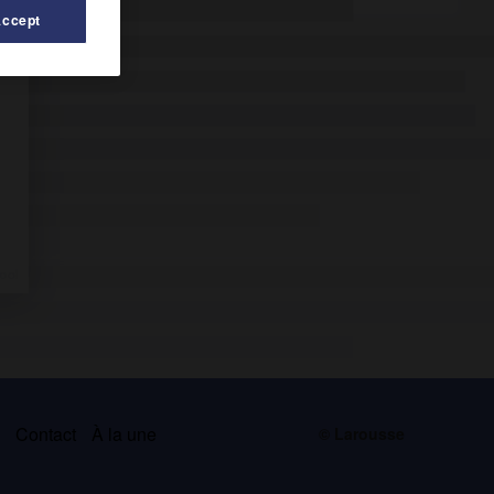
Accept
s
Contact
À la une
© Larousse