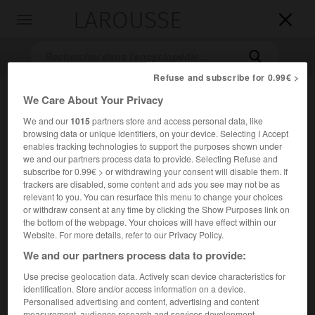
LAROUSSE

Toggle
navigation

Refuse and subscribe for 0.99€ >
We Care About Your Privacy
We and our
1015
partners store and access personal data, like
browsing data or unique identifiers, on your device. Selecting I Accept
enables tracking technologies to support the purposes shown under
we and our partners process data to provide. Selecting Refuse and
subscribe for 0.99€ > or withdrawing your consent will disable them. If
Accueil
>
Encyclopédie [litterature]
>
Alfred Andersch
trackers are disabled, some content and ads you see may not be as
relevant to you. You can resurface this menu to change your choices
or withdraw consent at any time by clicking the Show Purposes link on
Alfred
Andersch
the bottom of the webpage. Your choices will have effect within our
Website. For more details, refer to our Privacy Policy.
We and our partners process data to provide:
Use precise geolocation data. Actively scan device characteristics for
Cet article est extrait de l'ouvrage Larousse « Dictionnaire
identification. Store and/or access information on a device.
mondial des littératures ».
Personalised advertising and content, advertising and content
Écrivain allemand naturalisé suisse (Munich 1914 – Berzona
measurement, audience research and services development.