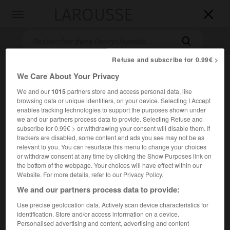
LAROUSSE

Toggle
navigation

Refuse and subscribe for 0.99€ >
We Care About Your Privacy
We and our
1015
partners store and access personal data, like
browsing data or unique identifiers, on your device. Selecting I Accept
enables tracking technologies to support the purposes shown under
we and our partners process data to provide. Selecting Refuse and
subscribe for 0.99€ > or withdrawing your consent will disable them. If
Accueil
>
Encyclopédie [litterature]
>
Alexander Penn
trackers are disabled, some content and ads you see may not be as
relevant to you. You can resurface this menu to change your choices
Alexander
Penn
or withdraw consent at any time by clicking the Show Purposes link on
the bottom of the webpage. Your choices will have effect within our
Website. For more details, refer to our Privacy Policy.
We and our partners process data to provide:
Cet article est extrait de l'ouvrage Larousse « Dictionnaire
Use precise geolocation data. Actively scan device characteristics for
mondial des littératures ».
identification. Store and/or access information on a device.
Personalised advertising and content, advertising and content
Poète israélien (Nijne-Kolymsk 1906 – Tel-Aviv 1972).