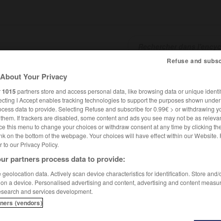
Refuse and subsc
About Your Privacy
SHCARDS
TRADUCTEUR
CONJUGATEUR
ENCYCLOPÉD
r
1015
partners store and access personal data, like browsing data or unique identif
ecting I Accept enables tracking technologies to support the purposes shown unde
ocess data to provide. Selecting Refuse and subscribe for 0.99€ > or withdrawing y
e them. If trackers are disabled, some content and ads you see may not be as relevan
ce this menu to change your choices or withdraw consent at any time by clicking t
nk on the bottom of the webpage. Your choices will have effect within our Website.
er to our Privacy Policy.
ur partners process data to provide:
geolocation data. Actively scan device characteristics for identification. Store and
 on a device. Personalised advertising and content, advertising and content measu
esearch and services development.
tners (vendors)