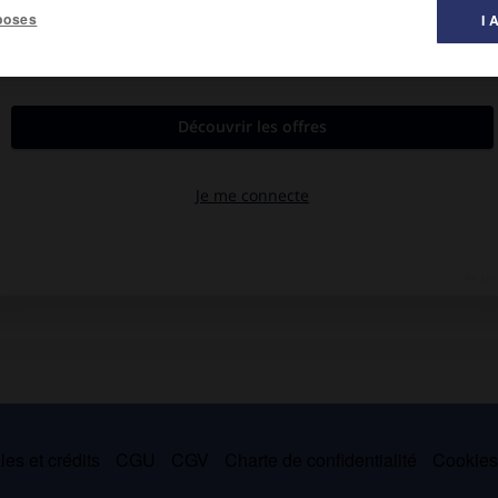
poses
I 
al des littératures ».
 françaises le considèrent comme un écrivain avant-gardiste. En
 Ce recueil, qui a paru dans une quinzaine de pays, contient les
Sorge et son réseau d'espions, l'Accordéon, Échange de propos
, Mirage de la vie. The Observer
a sélectionné Hemon parmi les
es et crédits
CGU
CGV
Charte de confidentialité
Cookie