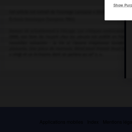
Show Pur
Cet article est extrait de l'ouvrage Larousse « Dictionnaire mondi
Écrivain bosniaque (Sarajevo 1964).
Hemon vit actuellement à Chicago. Les critiques américaines et
2000, son livre
De l'esprit chez les abrutis
est publié en France.
nouvelles suivantes :
la Vie et l'œuvre d'Alphonse Kanders, 
plaisants, Une pièce de monnaie, Blind Josef Pronek Dead Sonds
e
« vingt et un écrivains dont on parlera au
xxi
s. ».
Applications mobiles
Index
Mentions légal