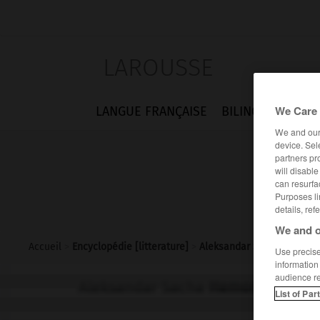
LAROUSSE
We Care 
LANGUE FRANÇAISE
BILINGUES
FLA
We and ou
device. Sel
partners pr
will disabl
can resurfa
Purposes li
details, ref
We and o
Accueil
>
Encyclopédie [litterature]
>
Aleksandar Sacha Hemon
Use precise 
information
audience r
Aleksandar Sacha
Hemon
List of Par