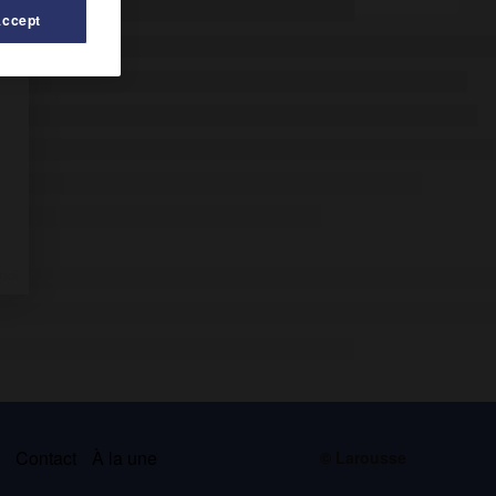
Accept
s
Contact
À la une
© Larousse