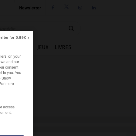
Newsletter




ribe for 0.99€ >
IE
CUISINE
JEUX
LIVRES
iers, on your
r we and our
our consent
t to you. You
he Show
 For more
/or access
rement,