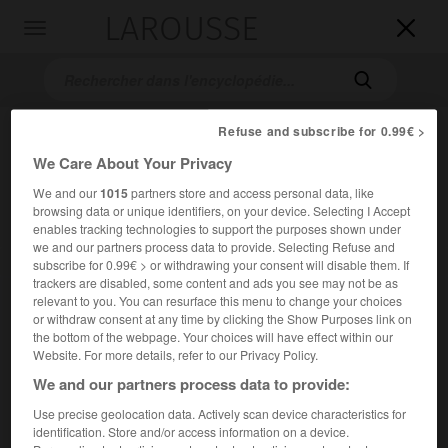
LAROUSSE

Toggle
navigation

Refuse and subscribe for 0.99€ >
We Care About Your Privacy
We and our
1015
partners store and access personal data, like
browsing data or unique identifiers, on your device. Selecting I Accept
enables tracking technologies to support the purposes shown under
we and our partners process data to provide. Selecting Refuse and
Accueil
>
Encyclopédie [litterature]
>
Albert Memmi
subscribe for 0.99€ > or withdrawing your consent will disable them. If
trackers are disabled, some content and ads you see may not be as
relevant to you. You can resurface this menu to change your choices
Albert
Memmi
or withdraw consent at any time by clicking the Show Purposes link on
the bottom of the webpage. Your choices will have effect within our
Website. For more details, refer to our Privacy Policy.
We and our partners process data to provide:
Cet article est extrait de l'ouvrage Larousse « Dictionnaire
Use precise geolocation data. Actively scan device characteristics for
mondial des littératures ».
identification. Store and/or access information on a device.
Écrivain tunisien naturalisé français (Tunis 1920 – Paris