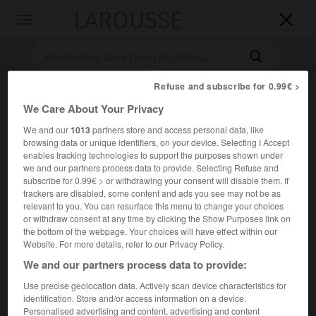
LAROUSSE

Toggle
navigation

Refuse and subscribe for 0.99€ >
We Care About Your Privacy
We and our
1013
partners store and access personal data, like
browsing data or unique identifiers, on your device. Selecting I Accept
enables tracking technologies to support the purposes shown under
we and our partners process data to provide. Selecting Refuse and
subscribe for 0.99€ > or withdrawing your consent will disable them. If
Accueil
>
Encyclopédie [litterature]
>
Alain Jouffroy
trackers are disabled, some content and ads you see may not be as
relevant to you. You can resurface this menu to change your choices
Alain
Jouffroy
or withdraw consent at any time by clicking the Show Purposes link on
the bottom of the webpage. Your choices will have effect within our
Website. For more details, refer to our Privacy Policy.
We and our partners process data to provide:
Cet article est extrait de l'ouvrage Larousse « Dictionnaire
Use precise geolocation data. Actively scan device characteristics for
mondial des littératures ».
identification. Store and/or access information on a device.
Personalised advertising and content, advertising and content
Écrivain français (Paris 1928 – Paris 2015).