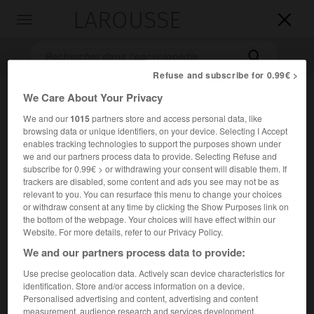
LAROUSSE

Toggle
navigation

Refuse and subscribe for 0.99€ >
We Care About Your Privacy
We and our
1015
partners store and access personal data, like
browsing data or unique identifiers, on your device. Selecting I Accept
enables tracking technologies to support the purposes shown under
we and our partners process data to provide. Selecting Refuse and
subscribe for 0.99€ > or withdrawing your consent will disable them. If
trackers are disabled, some content and ads you see may not be as
Accueil
>
Encyclopédie [litterature]
>
Émilie Le Tonnelier de
relevant to you. You can resurface this menu to change your choices
Breteuil marquise Du Châtelet
or withdraw consent at any time by clicking the Show Purposes link on
the bottom of the webpage. Your choices will have effect within our
Émilie
Le Tonnelier de Breteuil,
Website. For more details, refer to our Privacy Policy.
marquise
Du Châtelet
We and our partners process data to provide:
Use precise geolocation data. Actively scan device characteristics for
identification. Store and/or access information on a device.
Cet article est extrait de l'ouvrage Larousse « Dictionnaire
Personalised advertising and content, advertising and content
mondial des littératures ».
measurement, audience research and services development.