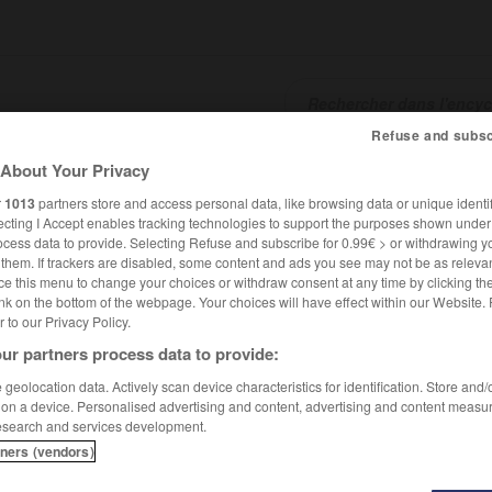
Refuse and subsc
About Your Privacy
SHCARDS
TRADUCTEUR
CONJUGATEUR
ENCYCLOPÉD
r
1013
partners store and access personal data, like browsing data or unique identif
ecting I Accept enables tracking technologies to support the purposes shown unde
ocess data to provide. Selecting Refuse and subscribe for 0.99€ > or withdrawing y
e them. If trackers are disabled, some content and ads you see may not be as relevan
ce this menu to change your choices or withdraw consent at any time by clicking t
nk on the bottom of the webpage. Your choices will have effect within our Website.
er to our Privacy Policy.
ur partners process data to provide:
geolocation data. Actively scan device characteristics for identification. Store and
 on a device. Personalised advertising and content, advertising and content measu
esearch and services development.
tners (vendors)