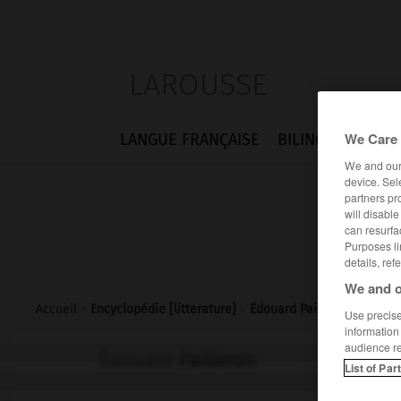
LAROUSSE
We Care 
LANGUE FRANÇAISE
BILINGUES
FLA
We and ou
device. Sel
partners pr
will disabl
can resurfa
Purposes li
details, ref
We and o
Accueil
>
Encyclopédie [litterature]
>
Édouard Pailleron
Use precise 
information
audience r
Édouard
Pailleron
List of Par