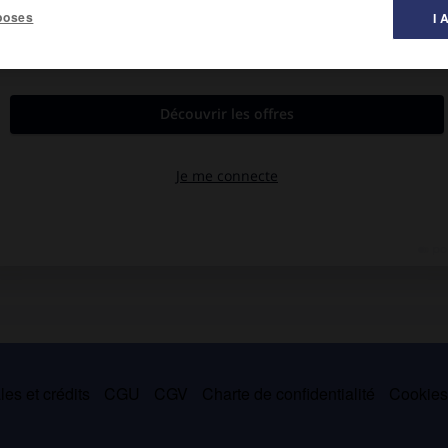
poses
I 
al des littératures ».
le Dernier Quartier,
1863 ;
les Faux Ménages,
1869 ;
Pendant le bal,
 le succès (
le Monde où l'on s'amuse,
1868 ;
l'Âge ingrat,
1878 ;
. Ayant épousé (1863) la fille de François Buloz, il devint l'un des
aire très fréquenté.
es et crédits
CGU
CGV
Charte de confidentialité
Cookie