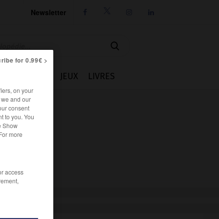
Newsletter




ribe for 0.99€ >
IE
CUISINE
JEUX
LIVRES
iers, on your
r we and our
our consent
t to you. You
he Show
 For more
/or access
rement,