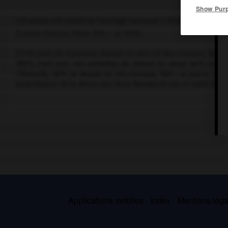
Show Pur
Cet article est extrait de l'ouvrage Larousse « Dictionnaire mondi
Écrivain français (Paris 1834 – id. 1899).
S'il fit jouer de nombreux drames en vers (
le Mur mitoyen,
1861 ;
1881), c'est avec ses comédies de mœurs en prose qu'il connut
l'Étincelle,
1879 ;
le Monde où l'on s'ennuie,
1881 ;
la Souris,
1887)
propriétaires de la
Revue des Deux Mondes
et eut un salon littér
Applications mobiles
Index
Mentions légal