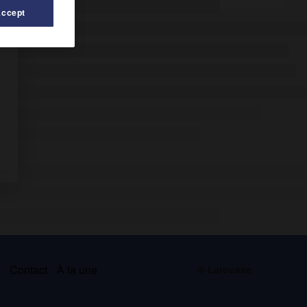
Accept
s
Contact
À la une
© Larousse