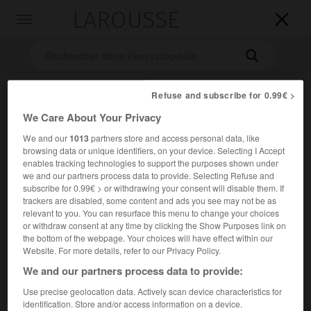
LAROUSSE

Toggle
navigation

Refuse and subscribe for 0.99€ >
We Care About Your Privacy
We and our
1013
partners store and access personal data, like
browsing data or unique identifiers, on your device. Selecting I Accept
enables tracking technologies to support the purposes shown under
we and our partners process data to provide. Selecting Refuse and
Accueil
>
Encyclopédie [groupe-musical]
>
Throbbing Gristle
subscribe for 0.99€ > or withdrawing your consent will disable them. If
trackers are disabled, some content and ads you see may not be as
Throbbing Gristle
relevant to you. You can resurface this menu to change your choices
or withdraw consent at any time by clicking the Show Purposes link on
the bottom of the webpage. Your choices will have effect within our
Website. For more details, refer to our Privacy Policy.
We and our partners process data to provide:
Groupe britannique de rock et de rock expérimental formé
en 1976 en Angleterre par
Genesis P. Orridge
,
Chris Carter
,
Use precise geolocation data. Actively scan device characteristics for
Peter « Sleazy » Christopherson
et
Cosey Fanni Tutti
.
identification. Store and/or access information on a device.